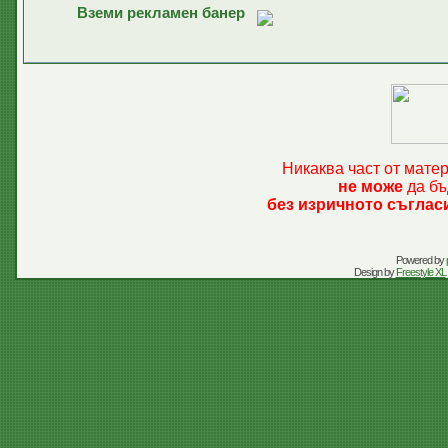
Вземи рекламен банер
Никаква част от мате
не може
да бъ
без изричното съглас
Powered by
Design by
Freestyle XL