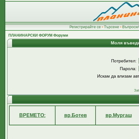
Регистрирайте се
•
Търсене
•
Въпроси/
ПЛАНИНАРСКИ ФОРУМ Форуми
Моля въведе
Потребител:
Парола:
Искам да влизам ав
За
ВРЕМЕТО:
вр.Ботев
вр.Мургаш