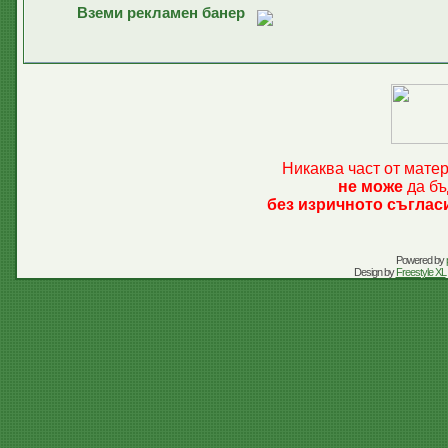
Вземи рекламен банер
Никаква част от мате
не може
да бъ
без изричното съглас
Powered by
Design by
Freestyle XL