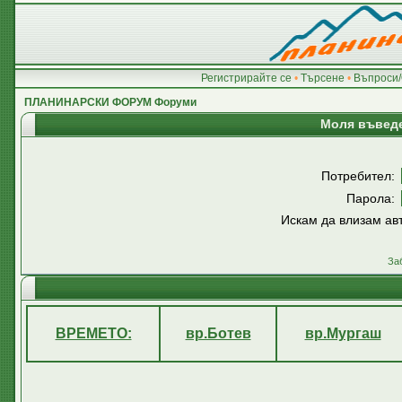
Регистрирайте се
•
Търсене
•
Въпроси/
ПЛАНИНАРСКИ ФОРУМ Форуми
Моля въведе
Потребител:
Парола:
Искам да влизам ав
За
ВРЕМЕТО:
вр.Ботев
вр.Мургаш