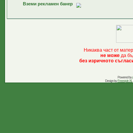
Вземи рекламен банер
Никаква част от мате
не може
да бъ
без изричното съглас
Powered by
Design by
Freestyle XL