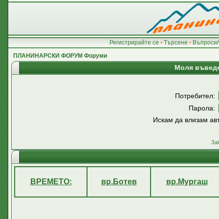
Регистрирайте се
•
Търсене
•
Въпроси/
ПЛАНИНАРСКИ ФОРУМ Форуми
Моля въведе
Потребител:
Парола:
Искам да влизам ав
За
ВРЕМЕТО:
вр.Ботев
вр.Мургаш