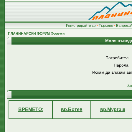
Регистрирайте се
•
Търсене
•
Въпроси/
ПЛАНИНАРСКИ ФОРУМ Форуми
Моля въведе
Потребител:
Парола:
Искам да влизам ав
За
ВРЕМЕТО:
вр.Ботев
вр.Мургаш