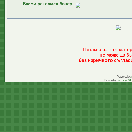
Вземи рекламен банер
Никаква част от мате
не може
да бъ
без изричното съглас
Powered by
Design by
Freestyle XL