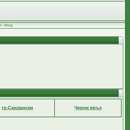
и
•
Вход
гр.Сандански
Черни връх