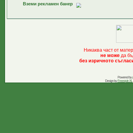
Вземи рекламен банер
Никаква част от мате
не може
да бъ
без изричното съглас
Powered by
Design by
Freestyle XL