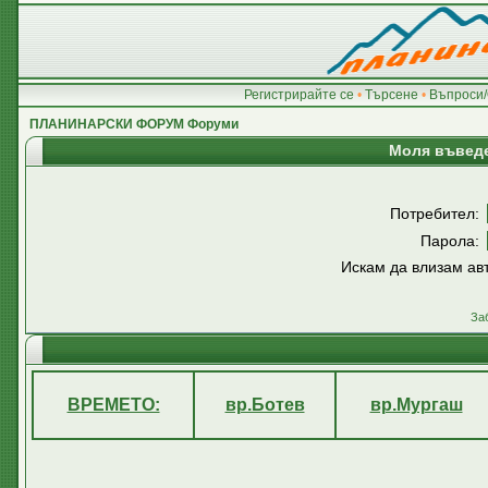
Регистрирайте се
•
Търсене
•
Въпроси/
ПЛАНИНАРСКИ ФОРУМ Форуми
Моля въведе
Потребител:
Парола:
Искам да влизам ав
За
ВРЕМЕТО:
вр.Ботев
вр.Мургаш