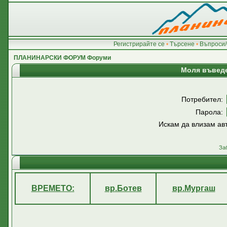
Регистрирайте се
•
Търсене
•
Въпроси/
ПЛАНИНАРСКИ ФОРУМ Форуми
Моля въведе
Потребител:
Парола:
Искам да влизам ав
За
ВРЕМЕТО:
вр.Ботев
вр.Мургаш