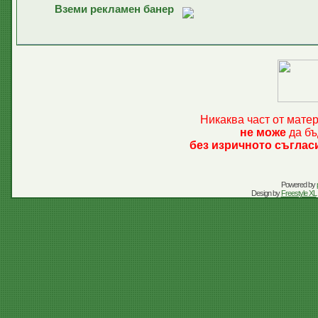
Вземи рекламен банер
Никаква част от мате
не може
да бъ
без изричното съглас
Powered by
Design by
Freestyle XL