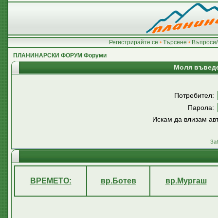
Регистрирайте се
•
Търсене
•
Въпроси/
ПЛАНИНАРСКИ ФОРУМ Форуми
Моля въведе
Потребител:
Парола:
Искам да влизам ав
За
ВРЕМЕТО:
вр.Ботев
вр.Мургаш