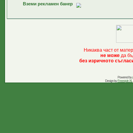
Вземи рекламен банер
Никаква част от мате
не може
да бъ
без изричното съглас
Powered by
Design by
Freestyle XL