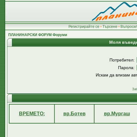
Регистрирайте се
•
Търсене
•
Въпроси/
ПЛАНИНАРСКИ ФОРУМ Форуми
Моля въведе
Потребител:
Парола:
Искам да влизам ав
За
ВРЕМЕТО:
вр.Ботев
вр.Мургаш