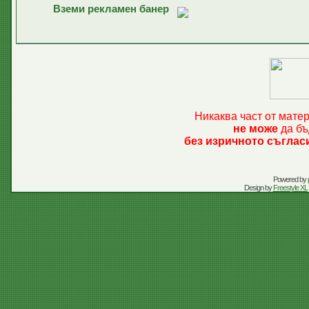
Вземи рекламен банер
Никаква част от мате
не може
да бъ
без изричното съглас
Powered by
Design by
Freestyle XL