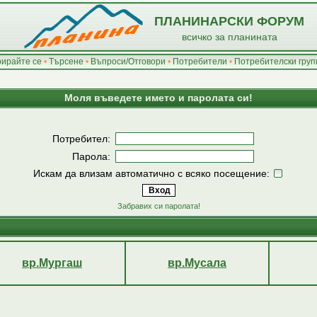
ПЛАНИНАРСКИ ФОРУМ
всичко за планината
рирайте се
•
Търсене
•
Въпроси/Отговори
•
Потребители
•
Потребителски груп
Моля въведете името и паролата си!
Потребител:
Парола:
Искам да влизам автоматично с всяко посещение:
Забравих си паролата!
вр.Мургаш
вр.Мусала