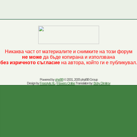
Никаква част от материалите и снимките на този форум
не може
да бъде копирана и използвана
без изричното съгласие
на автора, който ги е публикувал.
Powered by
phpBB
© 2001, 2005 phpBB Group
Design by
Freestyle XL
/
Flowers Online
.Translation by:
Boby Dimitrov