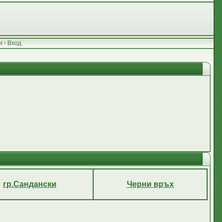
и
•
Вход
гр.Сандански
Черни връх