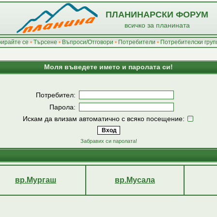
ПЛАНИНАРСКИ ФОРУМ
всичко за планината
рирайте се
•
Търсене
•
Въпроси/Отговори
•
Потребители
•
Потребителски груп
Моля въведете името и паролата си!
Потребител:
Парола:
Искам да влизам автоматично с всяко посещение:
Забравих си паролата!
вр.Мургаш
вр.Мусала