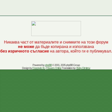
Никаква част от материалите и снимките на този форум
не може
да бъде копирана и използвана
без изричното съгласие
на автора, който ги е публикувал.
Powered by
phpBB
© 2001, 2005 phpBB Group
Design by
Freestyle XL
/
Flowers Online
.Translation by:
Boby Dimitrov