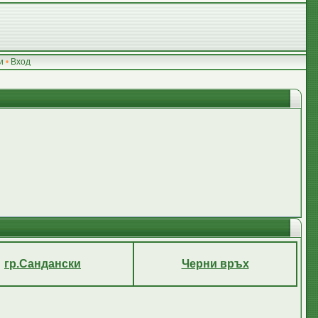
и
•
Вход
гр.Сандански
Черни връх