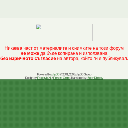
Никаква част от материалите и снимките на този форум
не може
да бъде копирана и използвана
без изричното съгласие
на автора, който ги е публикувал.
Powered by
phpBB
© 2001, 2005 phpBB Group
Design by
Freestyle XL
/
Flowers Online
.Translation by:
Boby Dimitrov