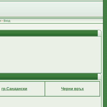
и
•
Вход
гр.Сандански
Черни връх