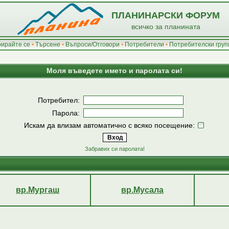
ПЛАНИНАРСКИ ФОРУМ
всичко за планината
рирайте се
•
Търсене
•
Въпроси/Отговори
•
Потребители
•
Потребителски груп
Моля въведете името и паролата си!
Потребител:
Парола:
Искам да влизам автоматично с всяко посещение:
Забравих си паролата!
вр.Мургаш
вр.Мусала