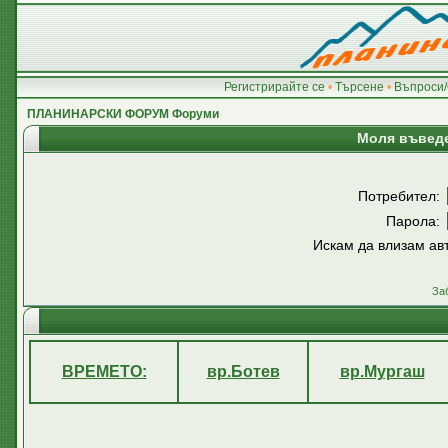
Регистрирайте се
•
Търсене
•
Въпроси/
ПЛАНИНАРСКИ ФОРУМ Форуми
Моля въведе
Потребител:
Парола:
Искам да влизам ав
За
ВРЕМЕТО:
вр.Ботев
вр.Мургаш