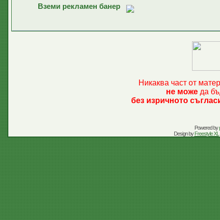
Вземи рекламен банер
Никаква част от мате
не може
да бъ
без изричното съглас
Powered by
Design by
Freestyle XL