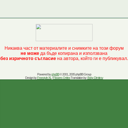
Никаква част от материалите и снимките на този форум
не може
да бъде копирана и използвана
без изричното съгласие
на автора, който ги е публикувал.
Powered by
phpBB
© 2001, 2005 phpBB Group
Design by
Freestyle XL
/
Flowers Online
.Translation by:
Boby Dimitrov