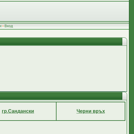
и
•
Вход
гр.Сандански
Черни връх