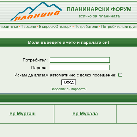
ПЛАНИНАРСКИ ФОРУМ
всичко за планината
рирайте се
•
Търсене
•
Въпроси/Отговори
•
Потребители
•
Потребителски груп
Моля въведете името и паролата си!
Потребител:
Парола:
Искам да влизам автоматично с всяко посещение:
Забравих си паролата!
вр.Мургаш
вр.Мусала