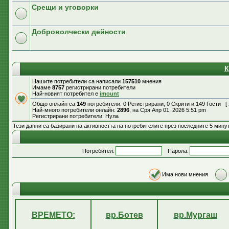
Срещи и уговорки
Доброволчески дейности
К
Нашите потребители са написали
157510
мнения
Имаме
8757
регистрирани потребители
Най-новият потребител е
imount
Общо онлайн са
149
потребители: 0 Регистрирани, 0 Скрити и 149 Гости [
Най-много потребители онлайн:
2896
, на Сря Апр 01, 2026 5:51 pm
Регистрирани потребители: Нула
Тези данни са базирани на активността на потребителите през последните 5 мину
Потребител:
Парола:
Има нови мнения
ВРЕМЕТО:
вр.Ботев
вр.Мургаш