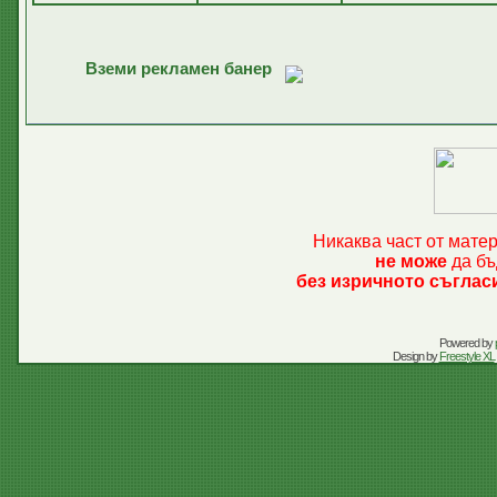
Вземи рекламен банер
Никаква част от мате
не може
да бъ
без изричното съглас
Powered by
Design by
Freestyle XL