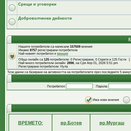
Срещи и уговорки
Доброволчески дейности
К
Нашите потребители са написали
157509
мнения
Имаме
8757
регистрирани потребители
Най-новият потребител е
imount
Общо онлайн са
125
потребители: 0 Регистрирани, 0 Скрити и 125 Гости [
Най-много потребители онлайн:
2896
, на Сря Апр 01, 2026 5:51 pm
Регистрирани потребители: Нула
Тези данни са базирани на активността на потребителите през последните 5 мину
Потребител:
Парола:
Има нови мнения
ВРЕМЕТО:
вр.Ботев
вр.Мургаш