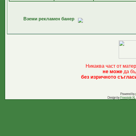
Вземи рекламен банер
Никаква част от мате
не може
да бъ
без изричното съглас
Powered by
Design by
Freestyle XL