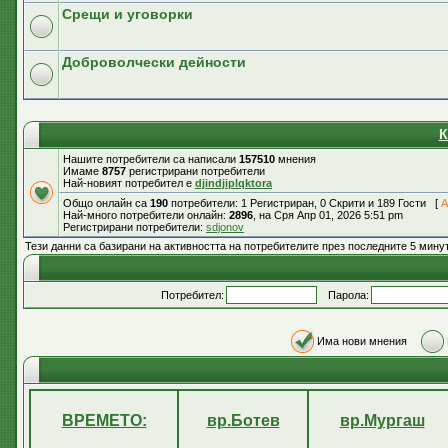
Срещи и уговорки
Доброволчески дейности
К
Нашите потребители са написали
157510
мнения
Имаме
8757
регистрирани потребители
Най-новият потребител е
djindjiplqktora
Общо онлайн са
190
потребители: 1 Регистриран, 0 Скрити и 189 Гости [
А
Най-много потребители онлайн:
2896
, на Сря Апр 01, 2026 5:51 pm
Регистрирани потребители:
sdjonov
Тези данни са базирани на активността на потребителите през последните 5 мину
Потребител:
Парола:
Има нови мнения
ВРЕМЕТО:
вр.Ботев
вр.Мургаш