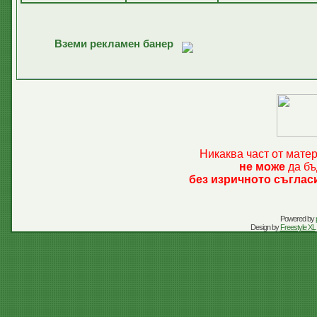
Вземи рекламен банер
Никаква част от мате
не може
да бъ
без изричното съглас
Powered by
Design by
Freestyle XL