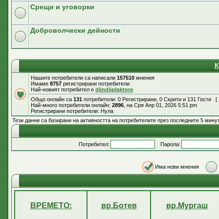
Срещи и уговорки
Доброволчески дейности
К
Нашите потребители са написали
157510
мнения
Имаме
8757
регистрирани потребители
Най-новият потребител е
djindjiplqktora
Общо онлайн са
131
потребители: 0 Регистрирани, 0 Скрити и 131 Гости [
Най-много потребители онлайн:
2896
, на Сря Апр 01, 2026 5:51 pm
Регистрирани потребители: Нула
Тези данни са базирани на активността на потребителите през последните 5 мину
Потребител:
Парола:
Има нови мнения
ВРЕМЕТО:
вр.Ботев
вр.Мургаш