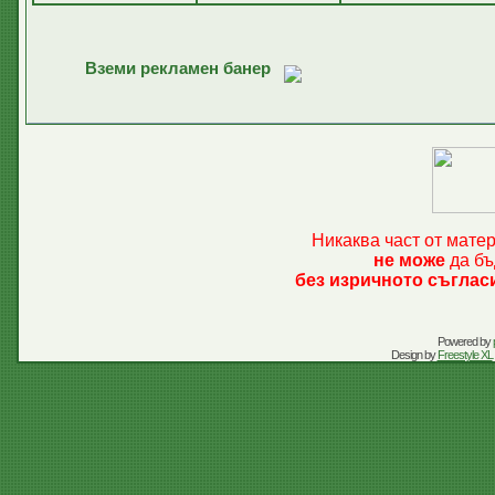
Вземи рекламен банер
Никаква част от мате
не може
да бъ
без изричното съглас
Powered by
Design by
Freestyle XL