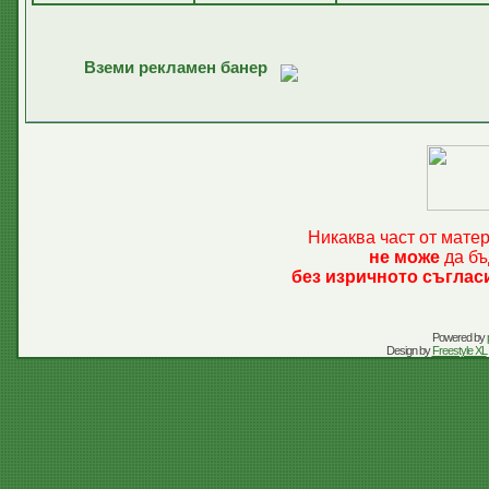
Вземи рекламен банер
Никаква част от мате
не може
да бъ
без изричното съглас
Powered by
Design by
Freestyle XL