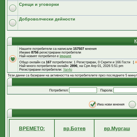
Срещи и уговорки
Доброволчески дейности
К
Нашите потребители са написали
157507
мнения
Имаме
8756
регистрирани потребители
Най-новият потребител е
imount
Общо онлайн са
167
потребители: 1 Регистриран, 0 Скрити и 166 Гости [
А
Най-много потребители онлайн:
2896
, на Сря Апр 01, 2026 5:51 pm
Регистрирани потребители:
Yan4o
Тези данни са базирани на активността на потребителите през последните 5 мину
Потребител:
Парола:
Има нови мнения
ВРЕМЕТО:
вр.Ботев
вр.Мургаш