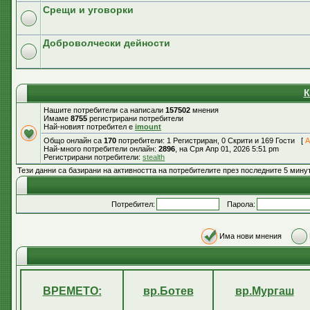
Срещи и уговорки
Доброволчески дейности
К
Нашите потребители са написали
157502
мнения
Имаме
8755
регистрирани потребители
Най-новият потребител е
imount
Общо онлайн са
170
потребители: 1 Регистриран, 0 Скрити и 169 Гости [
А
Най-много потребители онлайн:
2896
, на Сря Апр 01, 2026 5:51 pm
Регистрирани потребители:
stealth
Тези данни са базирани на активността на потребителите през последните 5 мину
Потребител:
Парола:
Има нови мнения
ВРЕМЕТО:
вр.Ботев
вр.Мургаш