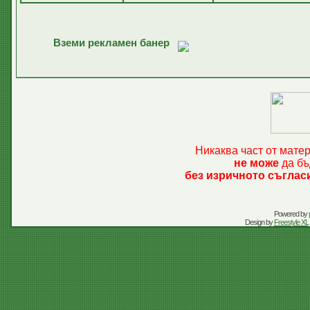
Вземи рекламен банер
Никаква част от мате
не може
да бъ
без изричното съглас
Powered by
Design by
Freestyle XL