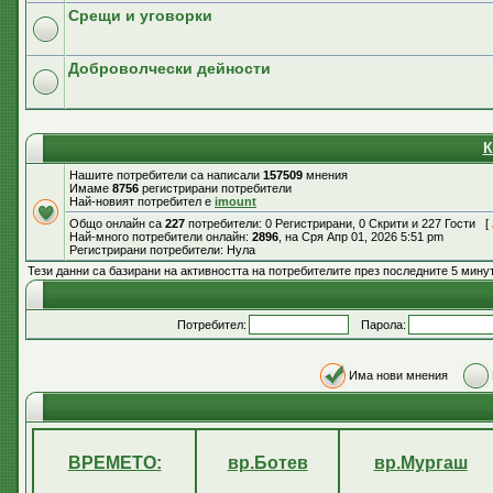
Срещи и уговорки
Доброволчески дейности
К
Нашите потребители са написали
157509
мнения
Имаме
8756
регистрирани потребители
Най-новият потребител е
imount
Общо онлайн са
227
потребители: 0 Регистрирани, 0 Скрити и 227 Гости [
Най-много потребители онлайн:
2896
, на Сря Апр 01, 2026 5:51 pm
Регистрирани потребители: Нула
Тези данни са базирани на активността на потребителите през последните 5 мину
Потребител:
Парола:
Има нови мнения
ВРЕМЕТО:
вр.Ботев
вр.Мургаш