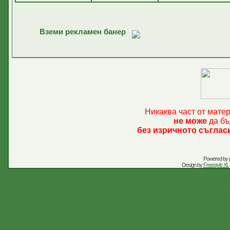
Вземи рекламен банер
Никаква част от мате
не може
да бъ
без изричното съглас
Powered by
Design by
Freestyle XL