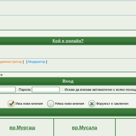
Кой е онлайн?
дминистратор
] [
Модератор
]
ти
Вход
Парола:
Искам да влизам автоматично с всяко посещ
Има нови мнения
Няма нови мнения
Форумът е заключен
вр.Мургаш
вр.Мусала