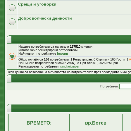
Срещи и уговорки
Доброволчески дейности
Нашите потребители са написали
157510
мнения
Имаме
8757
регистрирани потребители
Най-новият потребител е
imount
Общо онлайн са
166
потребители: 1 Регистриран, 0 Скрити и 165 Гости [
А
Най-много потребители онлайн:
2896
, на Сря Апр 01, 2026 5:51 pm
Регистрирани потребители:
smokejumper
Тези данни са базирани на активността на потребителите през последните 5 мину
Потребител:
ВРЕМЕТО:
вр.Ботев