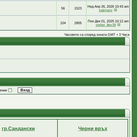
Нед Апр 26, 2026 10:43 am
56
1523
kaloyanv
Пон Дек 01, 2025 10:12 am
104
2805
stefan_iliev38
Часовете са според зоната GMT + 3 Часа
ение
гр.Сандански
Черни връх