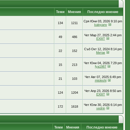
Теми
Мнения
Последно мнение
Сря Юни 03, 2026 9:10 pm
134
1211
kaloyanv
Чет Мар 27, 2025 2:44 pm
49
486
EXIIIT
Съб Окт 12, 2024 8:14 pm
22
152
Митак
Чет Юни 04, 2026 7:29 pm
15
213
fya1987
Чет Авг 07, 2025 6:49 pm
21
103
mislesht
Чет Апр 23, 2026 8:50 am
124
1204
EXIIIT
Чет Юли 30, 2026 6:14 pm
172
1618
vedrin
Теми
Мнения
Последно мнение