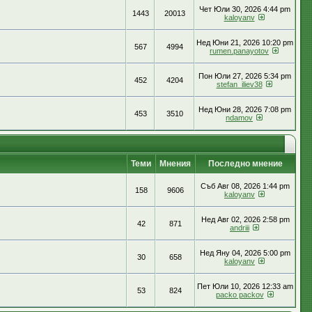
Чет Юли 30, 2026 4:44 pm
1443
20013
kaloyanv
Нед Юни 21, 2026 10:20 pm
567
4994
rumen.panayotov
Пон Юли 27, 2026 5:34 pm
452
4204
stefan_iliev38
Нед Юни 28, 2026 7:08 pm
453
3510
ndamov
Теми
Мнения
Последно мнение
Съб Авг 08, 2026 1:44 pm
158
9606
kaloyanv
Нед Авг 02, 2026 2:58 pm
42
871
andriii
Нед Яну 04, 2026 5:00 pm
30
658
kaloyanv
Пет Юли 10, 2026 12:33 am
53
824
packo packov