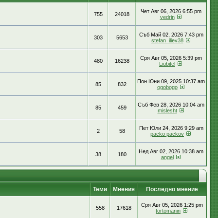
Чет Авг 06, 2026 6:55 pm
755
24018
vedrin
Съб Май 02, 2026 7:43 pm
303
5653
stefan_iliev38
Сря Авг 05, 2026 5:39 pm
480
16238
Liubitel
Пон Юни 09, 2025 10:37 am
85
832
ogobogo
Съб Фев 28, 2026 10:04 am
85
459
mislesht
Пет Юли 24, 2026 9:29 am
2
58
packo packov
Нед Авг 02, 2026 10:38 am
38
180
аngel
Теми
Мнения
Последно мнение
Сря Авг 05, 2026 1:25 pm
558
17618
tortomanin