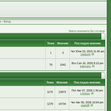
и
•
Вход
Вижте мненията без отговор
Теми
Мнения
Последно мнение
Чет Юли 23, 2015 11:45 am
1
3
mislesht
Вто Сеп 16, 2025 8:10 pm
79
1041
kaloyanv
Теми
Мнения
Последно мнение
Пет Авг 07, 2026 1:30 pm
1175
13973
t.hristov
Чет Авг 06, 2026 10:04 pm
1279
14734
vladofff