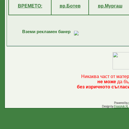
ВРЕМЕТО:
вр.Ботев
вр.Мургаш
Вземи рекламен банер
Никаква част от мате
не може
да бъ
без изричното съглас
Powered by
Design by
Freestyle XL