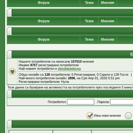
Форум
Теми
Мнения
Форум
Теми
Мнения
Форум
Теми
Мнения
К
Нашите потребители са написали
157510
мнения
Имаме
8757
регистрирани потребители
Най-новият потребител е
djindjiplqktora
Общо онлайн са
128
потребители: 0 Регистрирани, 0 Скрити и 128 Гости [
Най-много потребители онлайн:
2896
, на Сря Апр 01, 2026 5:51 pm
Регистрирани потребители: Нула
Тези данни са базирани на активността на потребителите през последните 5 мину
Потребител:
Парола:
Има нови мнения