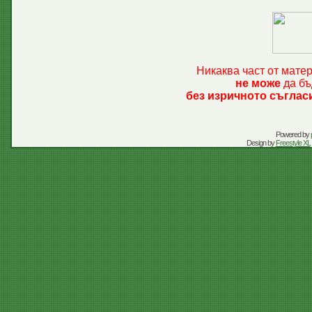
Никаква част от мате
не може
да бъ
без изричното съглас
Powered by
Design by
Freestyle XL