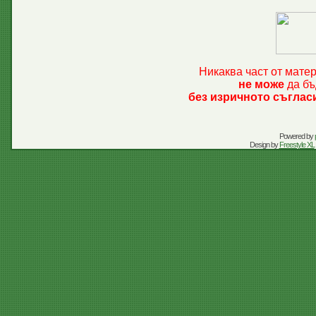
Никаква част от мате
не може
да бъ
без изричното съглас
Powered by
Design by
Freestyle XL