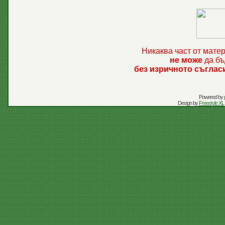
Никаква част от мате
не може
да бъ
без изричното съглас
Powered by
Design by
Freestyle XL