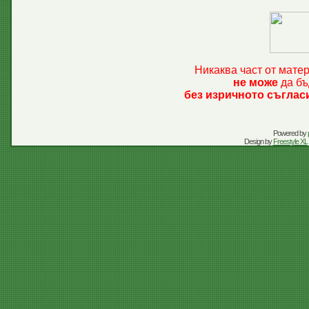
Никаква част от мате
не може
да бъ
без изричното съглас
Powered by
Design by
Freestyle XL