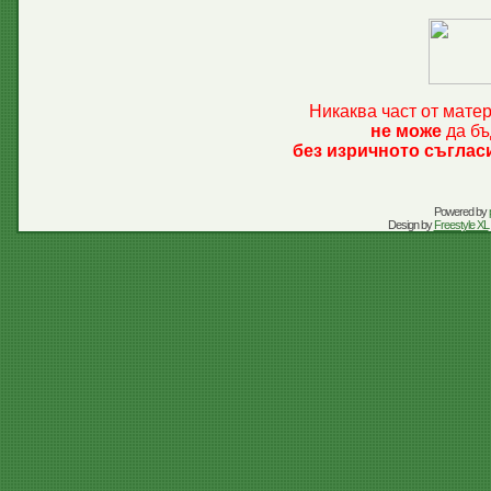
Никаква част от мате
не може
да бъ
без изричното съглас
Powered by
Design by
Freestyle XL