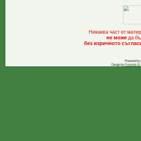
Никаква част от мате
не може
да бъ
без изричното съглас
Powered by
Design by
Freestyle XL