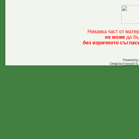
Никаква част от мате
не може
да бъ
без изричното съглас
Powered by
Design by
Freestyle XL