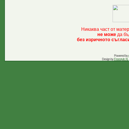
Никаква част от мате
не може
да бъ
без изричното съглас
Powered by
Design by
Freestyle XL