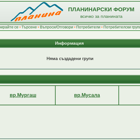
ПЛАНИНАРСКИ ФОРУМ
всичко за планината
рирайте се
•
Търсене
•
Въпроси/Отговори
•
Потребители
•
Потребителски груп
Информация
Няма създадени групи
вр.Мургаш
вр.Мусала