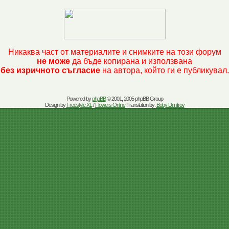
Никаква част от материалите и снимките на този форум
не може
да бъде копирана и използвана
без изричното съгласие
на автора, който ги е публикувал.
Powered by
phpBB
© 2001, 2005 phpBB Group
Design by
Freestyle XL
/
Flowers Online
.Translation by:
Boby Dimitrov