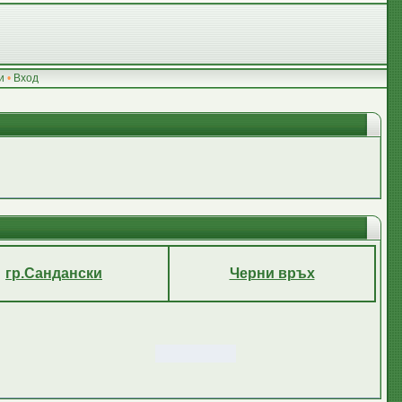
и
•
Вход
гр.Сандански
Черни връх