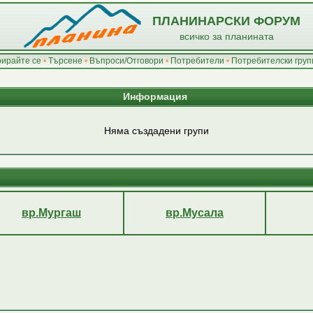
ПЛАНИНАРСКИ ФОРУМ
всичко за планината
рирайте се
•
Търсене
•
Въпроси/Отговори
•
Потребители
•
Потребителски груп
Информация
Няма създадени групи
вр.Мургаш
вр.Мусала