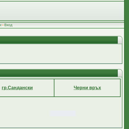
и
•
Вход
гр.Сандански
Черни връх