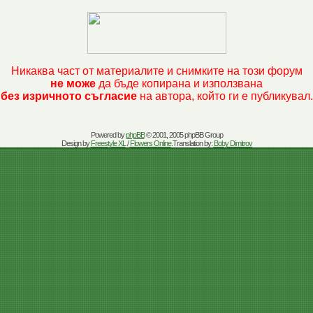
Никаква част от материалите и снимките на този форум
не може
да бъде копирана и използвана
без изричното съгласие
на автора, който ги е публикувал.
Powered by
phpBB
© 2001, 2005 phpBB Group
Design by
Freestyle XL
/
Flowers Online
.Translation by:
Boby Dimitrov