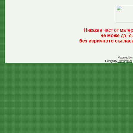
Никаква част от мате
не може
да бъ
без изричното съглас
Powered by
Design by
Freestyle XL