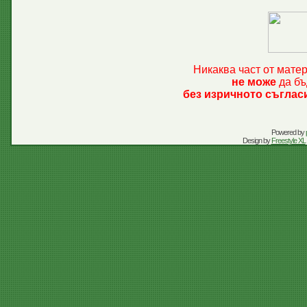
Никаква част от мате
не може
да бъ
без изричното съглас
Powered by
Design by
Freestyle XL