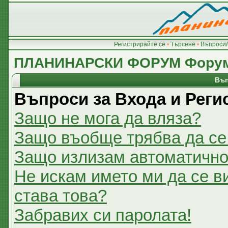
Регистрирайте се
•
Търсене
•
Въпроси/
ПЛАНИНАРСКИ ФОРУМ Фору
Въп
Въпроси за Входа и Реги
Защо не мога да вляза?
Защо въобще трябва да се
Защо излизам автоматичн
Не искам името ми да се в
става това?
Забравих си паролата!