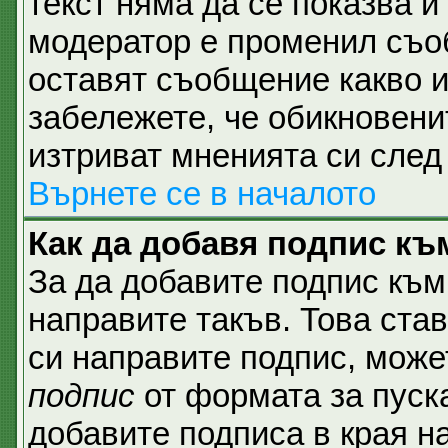
текст няма да се показва и
модератор е променил съо
оставят съобщение какво и
забележете, че обикновени
изтриват мненията си след 
Върнете се в началото
Как да добавя подпис къ
За да добавите подпис към
направите такъв. Това ста
си направите подпис, мож
подпис
от формата за пуск
добавите подписа в края н