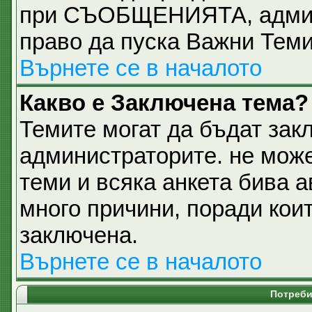
при СЪОБЩЕНИЯТА, админи
право да пуска Важни Тем
Върнете се в началото
Какво е Заключена тема?
Темите могат да бъдат зак
администраторите. не може
теми и всяка анкета бива 
много причини, поради кои
заключена.
Върнете се в началото
Потреби