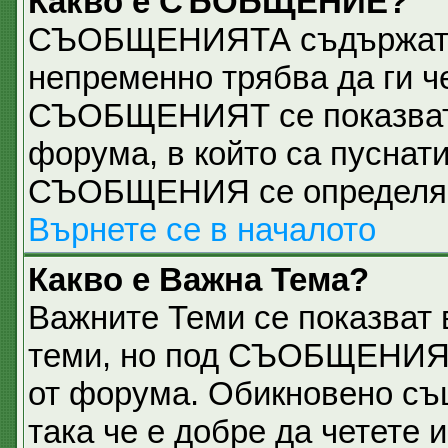
Какво е СЪОБЩЕНИЕ?
СЪОБЩЕНИЯТА съдържат 
непременно трябва да ги ч
СЪОБЩЕНИЯТ се показват н
форума, в който са пуснати
СЪОБЩЕНИЯ се определя о
Върнете се в началото
Какво е Важна Тема?
Важните Теми се показват 
теми, но под СЪОБЩЕНИЯТ
от форума. Обикновено съ
така че е добре да четете и