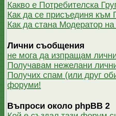
Какво е Потребителска Гру
Как да се присъединя към 
Как да стана Модератор на
Лични съобщения
не мога да изпращам личн
Получавам нежелани личн
Получих спам (или друг оби
форуми!
Въпроси около phpBB 2
Кой е създал тази форум 