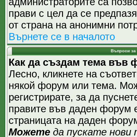
администраторите са позвол
прави с цел да се предпаз
от страна на анонимни пот
Върнете се в началото
Въпроси за
Как да създам тема във
Лесно, кликнете на съответ
някой форум или тема. Мож
регистрирате, за да пуснет
правите във даден форум е
страницата на даден фору
Можете
да пускате нови