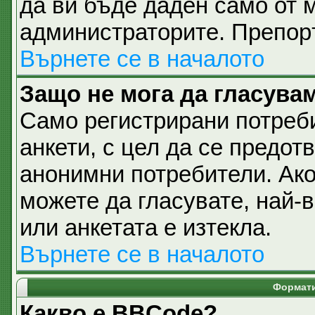
да ви бъде даден само от 
администраторите. Препоръ
Върнете се в началото
Защо не мога да гласувам
Само регистрирани потреби
анкети, с цел да се предот
анонимни потребители. Ако 
можете да гласувате, най-
или анкетата е изтекла.
Върнете се в началото
Формати
Какво е BBCode?