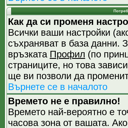
Потреб
Как да си променя настр
Всички ваши настройки (ако
съхраняват в база данни. З
връзката
Профил
(по принц
страниците, но това зависи
ще ви позволи да променит
Върнете се в началото
Времето не е правилно!
Времето най-вероятно е точ
часова зона от вашата. Ак