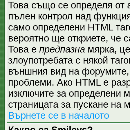
Това също се определя от 
пълен контрол над функция
само определени HTML таго
вероятно ще откриете, че с
Това е
предпазна
мярка, ц
злоупотребата с някой таго
външния вид на форумите, 
проблеми. Ако HTML е разр
изключите за определени м
страницата за пускане на 
Върнете се в началото
Какво са Smileys?