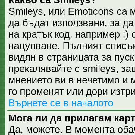
Smileys, или Emoticons са 
да бъдат използвани, за д
на кратък код, например :) 
нацупване. Пълният списък
видян в страницата за пуск
прекалявайте с smileys, з
мнението ви в нечетимо и 
го променят или дори изтри
Върнете се в началото
Мога ли да прилагам кар
Да, можете. В момента об