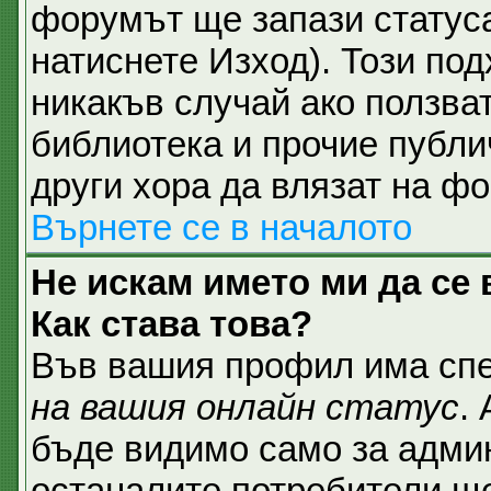
форумът ще запази статуса
натиснете Изход). Този под
никакъв случай ако ползват
библиотека и прочие публи
други хора да влязат на ф
Върнете се в началото
Не искам името ми да се 
Как става това?
Във вашия профил има спе
на вашия онлайн статус
.
бъде видимо само за админ
останалите потребители ще