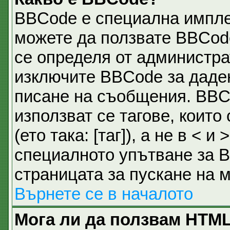
BBCode е специална импл
можете да ползвате BBCod
се определя от администра
изключите BBCode за даде
писане на съобщения. BBC
използват се тагове, които
(ето така: [таг]), а не в <
специалното упътване за B
страницата за пускане на 
Върнете се в началото
Мога ли да ползвам HTM