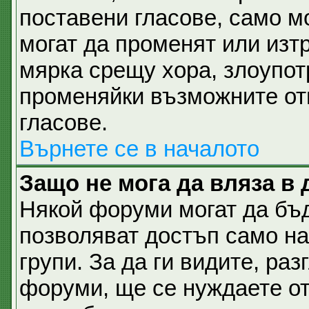
поставени гласове, само м
могат да променят или изтр
мярка срещу хора, злоупот
променяйки възможните отг
гласове.
Върнете се в началото
Защо не мога да вляза в
Някой форуми могат да бъ
позволяват достъп само н
групи. За да ги видите, разг
форуми, ще се нуждаете от