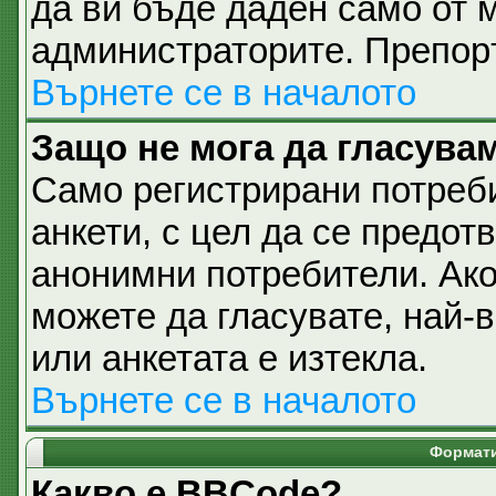
да ви бъде даден само от 
администраторите. Препоръ
Върнете се в началото
Защо не мога да гласувам
Само регистрирани потреби
анкети, с цел да се предот
анонимни потребители. Ако 
можете да гласувате, най-
или анкетата е изтекла.
Върнете се в началото
Формати
Какво е BBCode?