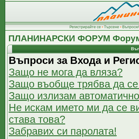
Регистрирайте се
•
Търсене
•
Въпроси/
ПЛАНИНАРСКИ ФОРУМ Фору
Въп
Въпроси за Входа и Реги
Защо не мога да вляза?
Защо въобще трябва да се
Защо излизам автоматичн
Не искам името ми да се в
става това?
Забравих си паролата!