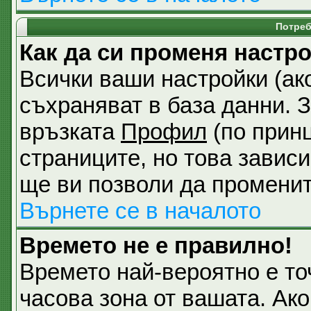
Потреб
Как да си променя настр
Всички ваши настройки (ако
съхраняват в база данни. З
връзката
Профил
(по принц
страниците, но това зависи
ще ви позволи да променит
Върнете се в началото
Времето не е правилно!
Времето най-вероятно е точ
часова зона от вашата. Ак