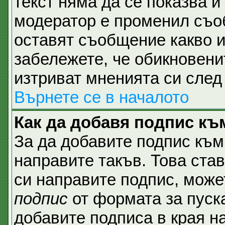
текст няма да се показва и
модератор е променил съо
оставят съобщение какво и
забележете, че обикновени
изтриват мненията си след 
Върнете се в началото
Как да добавя подпис къ
За да добавите подпис към
направите такъв. Това ста
си направите подпис, мож
подпис
от формата за пуск
добавите подписа в края н