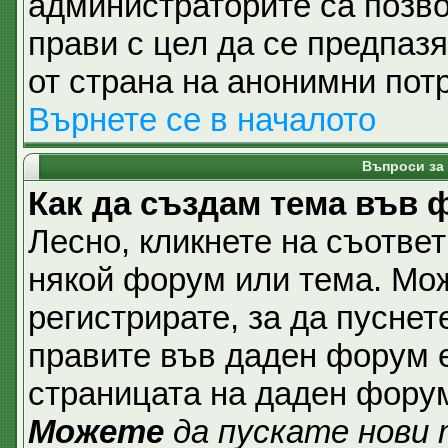
администраторите са позвол
прави с цел да се предпаз
от страна на анонимни пот
Върнете се в началото
Въпроси за
Как да създам тема във
Лесно, кликнете на съответ
някой форум или тема. Мож
регистрирате, за да пуснет
правите във даден форум е
страницата на даден фору
Можете
да пускате нови