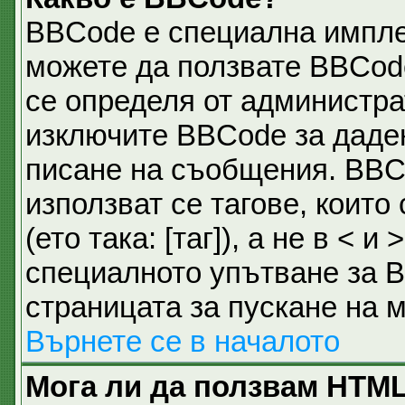
BBCode е специална импл
можете да ползвате BBCod
се определя от администра
изключите BBCode за даде
писане на съобщения. BBC
използват се тагове, които
(ето така: [таг]), а не в <
специалното упътване за B
страницата за пускане на 
Върнете се в началото
Мога ли да ползвам HTM