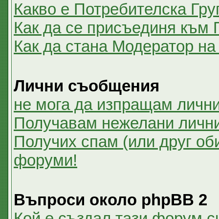
Какво е Потребителска Гру
Как да се присъединя към 
Как да стана Модератор на
Лични съобщения
не мога да изпращам личн
Получавам нежелани личн
Получих спам (или друг оби
форуми!
Въпроси около phpBB 2
Кой е създал тази форум 