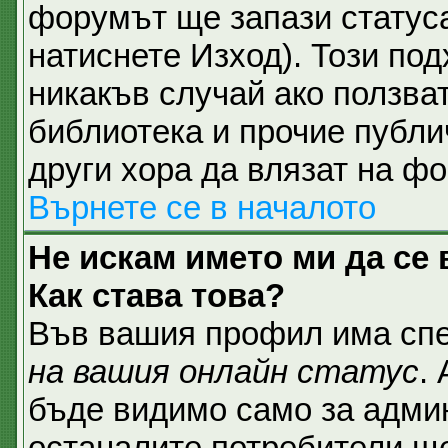
форумът ще запази статуса
натиснете Изход). Този под
никакъв случай ако ползват
библиотека и прочие публи
други хора да влязат на ф
Върнете се в началото
Не искам името ми да се 
Как става това?
Във вашия профил има спе
на вашия онлайн статус
.
бъде видимо само за админ
останалите потребители ще