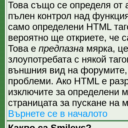
Това също се определя от 
пълен контрол над функция
само определени HTML таго
вероятно ще откриете, че с
Това е
предпазна
мярка, ц
злоупотребата с някой таго
външния вид на форумите, 
проблеми. Ако HTML е разр
изключите за определени м
страницата за пускане на 
Върнете се в началото
Какво са Smileys?