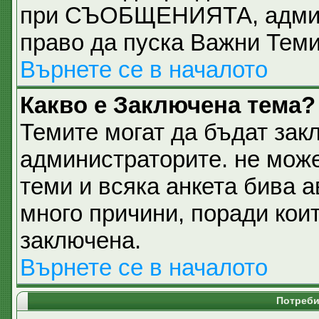
при СЪОБЩЕНИЯТА, админи
право да пуска Важни Тем
Върнете се в началото
Какво е Заключена тема?
Темите могат да бъдат зак
администраторите. не може
теми и всяка анкета бива 
много причини, поради кои
заключена.
Върнете се в началото
Потреби