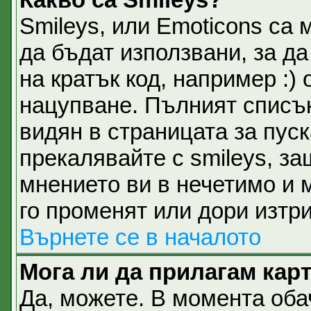
Smileys, или Emoticons са 
да бъдат използвани, за д
на кратък код, например :) 
нацупване. Пълният списък
видян в страницата за пуск
прекалявайте с smileys, з
мнението ви в нечетимо и 
го променят или дори изтри
Върнете се в началото
Мога ли да прилагам кар
Да, можете. В момента об