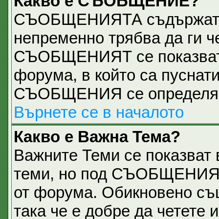
Какво е СЪОБЩЕНИЕ?
СЪОБЩЕНИЯТА съдържат 
непременно трябва да ги ч
СЪОБЩЕНИЯТ се показват н
форума, в който са пуснати
СЪОБЩЕНИЯ се определя о
Върнете се в началото
Какво е Важна Тема?
Важните Теми се показват 
теми, но под СЪОБЩЕНИЯТ
от форума. Обикновено съ
така че е добре да четете и