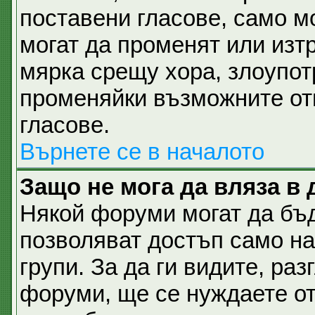
поставени гласове, само м
могат да променят или изтр
мярка срещу хора, злоупот
променяйки възможните отг
гласове.
Върнете се в началото
Защо не мога да вляза в
Някой форуми могат да бъ
позволяват достъп само н
групи. За да ги видите, разг
форуми, ще се нуждаете от