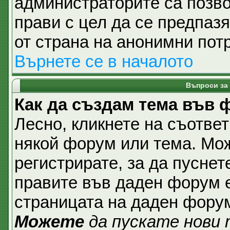
администраторите са позвол
прави с цел да се предпаз
от страна на анонимни пот
Върнете се в началото
Въпроси за
Как да създам тема във
Лесно, кликнете на съответ
някой форум или тема. Мож
регистрирате, за да пуснет
правите във даден форум е
страницата на даден фору
Можете
да пускате нови