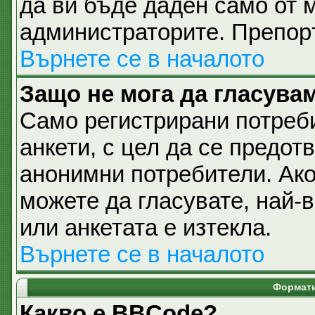
да ви бъде даден само от 
администраторите. Препоръ
Върнете се в началото
Защо не мога да гласувам
Само регистрирани потреби
анкети, с цел да се предот
анонимни потребители. Ако 
можете да гласувате, най-
или анкетата е изтекла.
Върнете се в началото
Формати
Какво е BBCode?