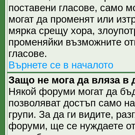
поставени гласове, само м
могат да променят или изтр
мярка срещу хора, злоупот
променяйки възможните отг
гласове.
Върнете се в началото
Защо не мога да вляза в
Някой форуми могат да бъ
позволяват достъп само н
групи. За да ги видите, разг
форуми, ще се нуждаете от