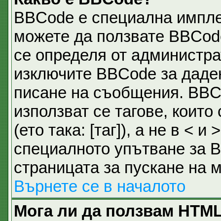
BBCode е специална импл
можете да ползвате BBCod
се определя от администра
изключите BBCode за даде
писане на съобщения. BBC
използват се тагове, които
(ето така: [таг]), а не в <
специалното упътване за B
страницата за пускане на 
Върнете се в началото
Мога ли да ползвам HTM