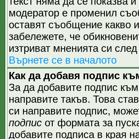
текст няма да се показва и
модератор е променил съо
оставят съобщение какво и
забележете, че обикновени
изтриват мненията си след 
Върнете се в началото
Как да добавя подпис къ
За да добавите подпис към
направите такъв. Това ста
си направите подпис, мож
подпис
от формата за пуск
добавите подписа в края н