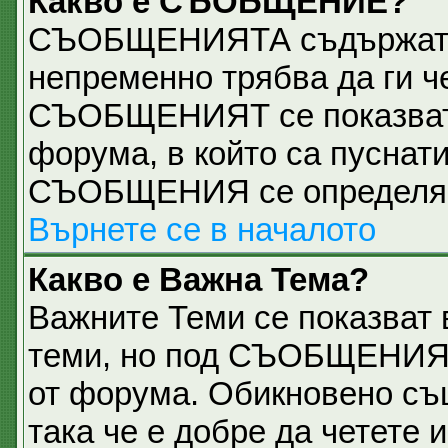
Какво е СЪОБЩЕНИЕ?
СЪОБЩЕНИЯТА съдържат 
непременно трябва да ги ч
СЪОБЩЕНИЯТ се показват н
форума, в който са пуснати
СЪОБЩЕНИЯ се определя о
Върнете се в началото
Какво е Важна Тема?
Важните Теми се показват 
теми, но под СЪОБЩЕНИЯТ
от форума. Обикновено съ
така че е добре да четете и