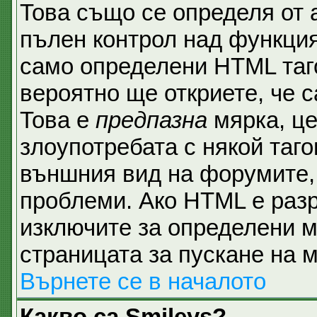
Това също се определя от 
пълен контрол над функция
само определени HTML таго
вероятно ще откриете, че с
Това е
предпазна
мярка, ц
злоупотребата с някой таго
външния вид на форумите, 
проблеми. Ако HTML е разр
изключите за определени м
страницата за пускане на 
Върнете се в началото
Какво са Smileys?