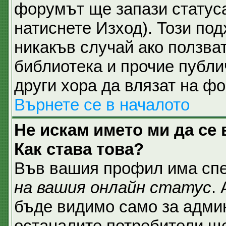
форумът ще запази статуса
натиснете Изход). Този под
никакъв случай ако ползват
библиотека и прочие публи
други хора да влязат на ф
Върнете се в началото
Не искам името ми да се 
Как става това?
Във вашия профил има спе
на вашия онлайн статус
.
бъде видимо само за админ
останалите потребители ще