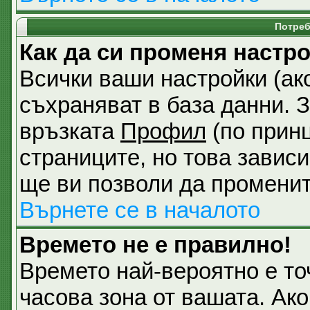
Потреб
Как да си променя настр
Всички ваши настройки (ако
съхраняват в база данни. З
връзката
Профил
(по принц
страниците, но това зависи
ще ви позволи да променит
Върнете се в началото
Времето не е правилно!
Времето най-вероятно е точ
часова зона от вашата. Ак