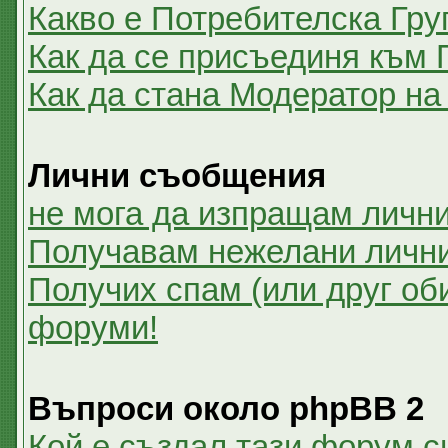
Какво е Потребителска Гру
Как да се присъединя към 
Как да стана Модератор на
Лични съобщения
не мога да изпращам личн
Получавам нежелани личн
Получих спам (или друг оби
форуми!
Въпроси около phpBB 2
Кой е създал тази форум 