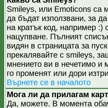
Smileys, или Emoticons са 
да бъдат използвани, за д
на кратък код, например :) 
нацупване. Пълният списък
видян в страницата за пуск
прекалявайте с smileys, з
мнението ви в нечетимо и 
го променят или дори изтри
Върнете се в началото
Мога ли да прилагам кар
Да, можете. В момента об