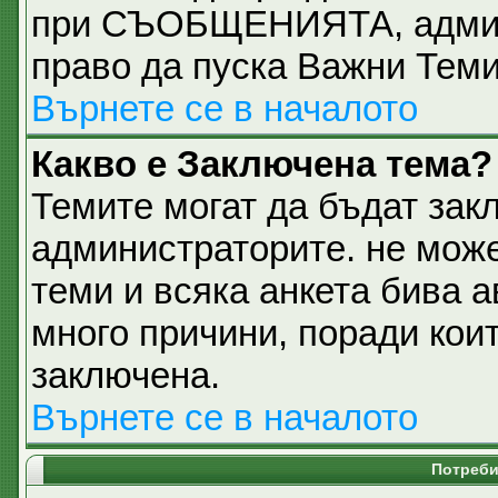
при СЪОБЩЕНИЯТА, админи
право да пуска Важни Тем
Върнете се в началото
Какво е Заключена тема?
Темите могат да бъдат зак
администраторите. не може
теми и всяка анкета бива 
много причини, поради кои
заключена.
Върнете се в началото
Потреби