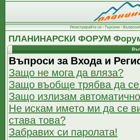
Регистрирайте се
•
Търсене
•
Въпроси/
ПЛАНИНАРСКИ ФОРУМ Фору
Въп
Въпроси за Входа и Реги
Защо не мога да вляза?
Защо въобще трябва да се
Защо излизам автоматичн
Не искам името ми да се в
става това?
Забравих си паролата!