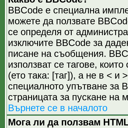
BBCode е специална импл
можете да ползвате BBCod
се определя от администра
изключите BBCode за даде
писане на съобщения. BBC
използват се тагове, които
(ето така: [таг]), а не в <
специалното упътване за B
страницата за пускане на 
Върнете се в началото
Мога ли да ползвам HTM