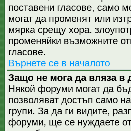
поставени гласове, само м
могат да променят или изтр
мярка срещу хора, злоупот
променяйки възможните отг
гласове.
Върнете се в началото
Защо не мога да вляза в
Някой форуми могат да бъ
позволяват достъп само н
групи. За да ги видите, разг
форуми, ще се нуждаете от