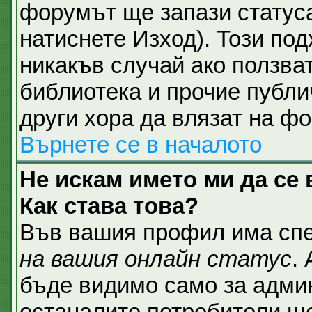
форумът ще запази статуса
натиснете Изход). Този под
никакъв случай ако ползват
библиотека и прочие публи
други хора да влязат на ф
Върнете се в началото
Не искам името ми да се 
Как става това?
Във вашия профил има спе
на вашия онлайн статус
.
бъде видимо само за админ
останалите потребители ще