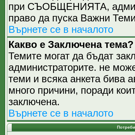
при СЪОБЩЕНИЯТА, админи
право да пуска Важни Тем
Върнете се в началото
Какво е Заключена тема?
Темите могат да бъдат зак
администраторите. не може
теми и всяка анкета бива 
много причини, поради кои
заключена.
Върнете се в началото
Потреби