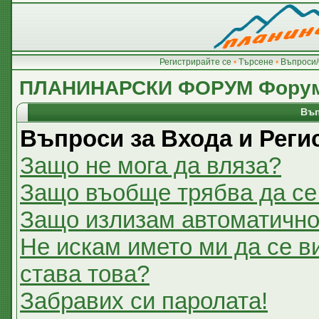
Регистрирайте се
•
Търсене
•
Въпроси/
ПЛАНИНАРСКИ ФОРУМ Фору
Въп
Въпроси за Входа и Реги
Защо не мога да вляза?
Защо въобще трябва да се
Защо излизам автоматичн
Не искам името ми да се в
става това?
Забравих си паролата!