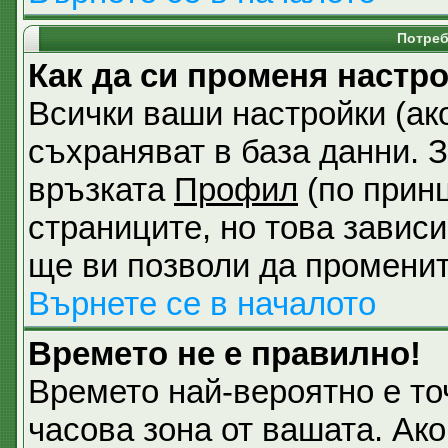
Потреб
Как да си променя настр
Всички ваши настройки (ако
съхраняват в база данни. З
връзката
Профил
(по принц
страниците, но това зависи
ще ви позволи да променит
Върнете се в началото
Времето не е правилно!
Времето най-вероятно е точ
часова зона от вашата. Ак