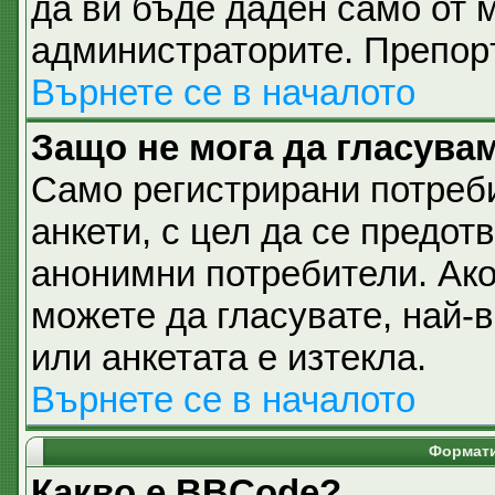
да ви бъде даден само от 
администраторите. Препоръ
Върнете се в началото
Защо не мога да гласувам
Само регистрирани потреби
анкети, с цел да се предот
анонимни потребители. Ако 
можете да гласувате, най-
или анкетата е изтекла.
Върнете се в началото
Формати
Какво е BBCode?