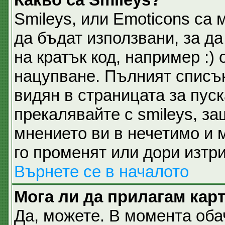
Smileys, или Emoticons са 
да бъдат използвани, за д
на кратък код, например :) 
нацупване. Пълният списък
видян в страницата за пуск
прекалявайте с smileys, з
мнението ви в нечетимо и 
го променят или дори изтри
Върнете се в началото
Мога ли да прилагам кар
Да, можете. В момента об