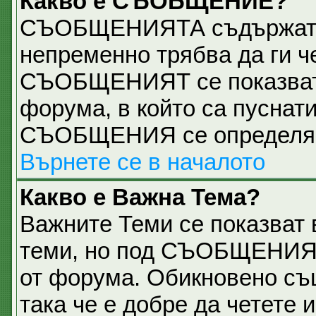
Какво е СЪОБЩЕНИЕ?
СЪОБЩЕНИЯТА съдържат 
непременно трябва да ги ч
СЪОБЩЕНИЯТ се показват н
форума, в който са пуснати
СЪОБЩЕНИЯ се определя о
Върнете се в началото
Какво е Важна Тема?
Важните Теми се показват 
теми, но под СЪОБЩЕНИЯТ
от форума. Обикновено съ
така че е добре да четете и