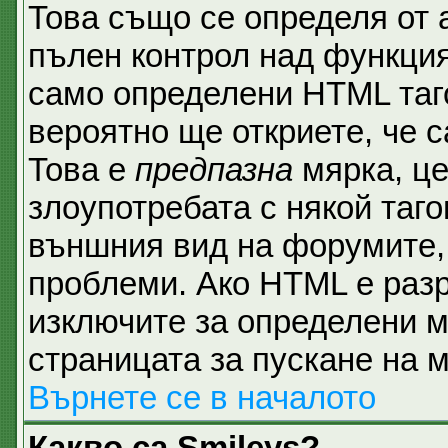
Това също се определя от 
пълен контрол над функция
само определени HTML таго
вероятно ще откриете, че с
Това е
предпазна
мярка, ц
злоупотребата с някой таго
външния вид на форумите, 
проблеми. Ако HTML е разр
изключите за определени м
страницата за пускане на 
Върнете се в началото
Какво са Smileys?