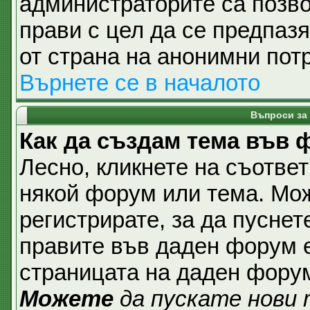
администраторите са позвол
прави с цел да се предпаз
от страна на анонимни пот
Върнете се в началото
Въпроси за
Как да създам тема във
Лесно, кликнете на съответ
някой форум или тема. Мож
регистрирате, за да пуснет
правите във даден форум е
страницата на даден фору
Можете
да пускате нови