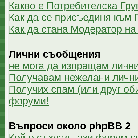
Какво е Потребителска Гру
Как да се присъединя към 
Как да стана Модератор на
Лични съобщения
не мога да изпращам личн
Получавам нежелани личн
Получих спам (или друг оби
форуми!
Въпроси около phpBB 2
Кой е създал тази форум 