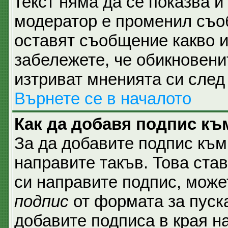
текст няма да се показва и
модератор е променил съо
оставят съобщение какво и
забележете, че обикновени
изтриват мненията си след 
Върнете се в началото
Как да добавя подпис къ
За да добавите подпис към
направите такъв. Това ста
си направите подпис, мож
подпис
от формата за пуск
добавите подписа в края н