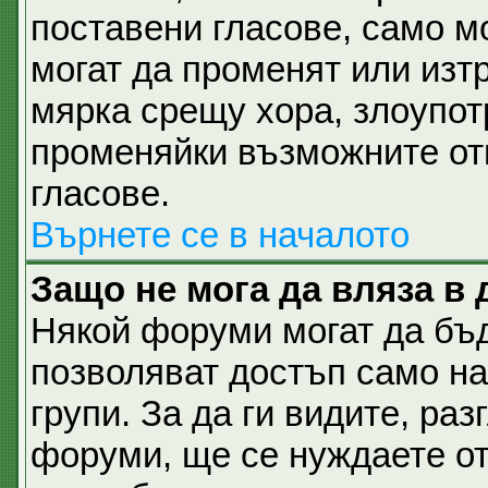
поставени гласове, само м
могат да променят или изтр
мярка срещу хора, злоупот
променяйки възможните отг
гласове.
Върнете се в началото
Защо не мога да вляза в
Някой форуми могат да бъ
позволяват достъп само н
групи. За да ги видите, разг
форуми, ще се нуждаете от