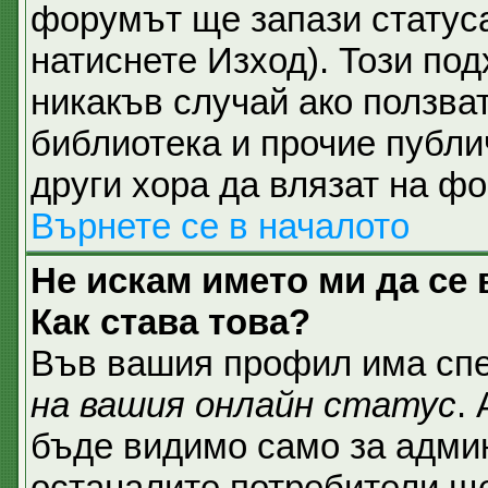
форумът ще запази статуса
натиснете Изход). Този под
никакъв случай ако ползват
библиотека и прочие публи
други хора да влязат на ф
Върнете се в началото
Не искам името ми да се 
Как става това?
Във вашия профил има спе
на вашия онлайн статус
.
бъде видимо само за админ
останалите потребители ще