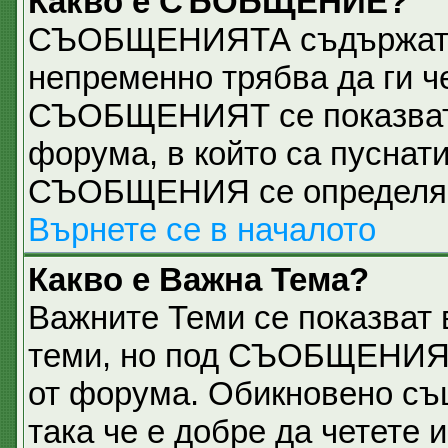
Какво е СЪОБЩЕНИЕ?
СЪОБЩЕНИЯТА съдържат 
непременно трябва да ги ч
СЪОБЩЕНИЯТ се показват н
форума, в който са пуснати
СЪОБЩЕНИЯ се определя о
Върнете се в началото
Какво е Важна Тема?
Важните Теми се показват 
теми, но под СЪОБЩЕНИЯТ
от форума. Обикновено съ
така че е добре да четете и