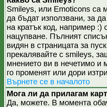
Smileys, или Emoticons са 
да бъдат използвани, за д
на кратък код, например :) 
нацупване. Пълният списък
видян в страницата за пуск
прекалявайте с smileys, з
мнението ви в нечетимо и 
го променят или дори изтри
Върнете се в началото
Мога ли да прилагам кар
Да, можете. В момента об