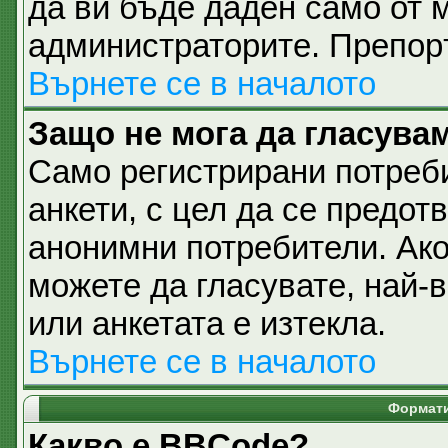
да ви бъде даден само от 
администраторите. Препоръ
Върнете се в началото
Защо не мога да гласувам
Само регистрирани потреби
анкети, с цел да се предот
анонимни потребители. Ако 
можете да гласувате, най-
или анкетата е изтекла.
Върнете се в началото
Формати
Какво е BBCode?