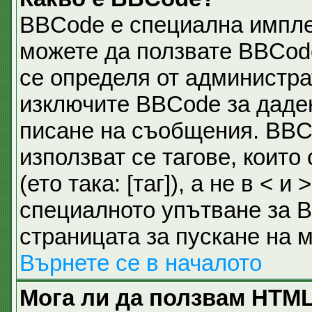
BBCode е специална импл
можете да ползвате BBCod
се определя от администра
изключите BBCode за даде
писане на съобщения. BBC
използват се тагове, които
(ето така: [таг]), а не в <
специалното упътване за B
страницата за пускане на 
Върнете се в началото
Мога ли да ползвам HTM