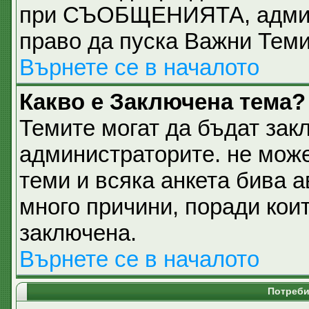
при СЪОБЩЕНИЯТА, админи
право да пуска Важни Тем
Върнете се в началото
Какво е Заключена тема?
Темите могат да бъдат зак
администраторите. не може
теми и всяка анкета бива 
много причини, поради кои
заключена.
Върнете се в началото
Потреби