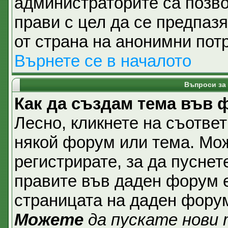
администраторите са позвол
прави с цел да се предпаз
от страна на анонимни пот
Върнете се в началото
Въпроси за
Как да създам тема във
Лесно, кликнете на съответ
някой форум или тема. Мож
регистрирате, за да пуснет
правите във даден форум е
страницата на даден фору
Можете
да пускате нови