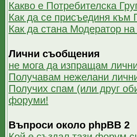
Какво е Потребителска Гру
Как да се присъединя към 
Как да стана Модератор на
Лични съобщения
не мога да изпращам личн
Получавам нежелани личн
Получих спам (или друг оби
форуми!
Въпроси около phpBB 2
Кой е създал тази форум 