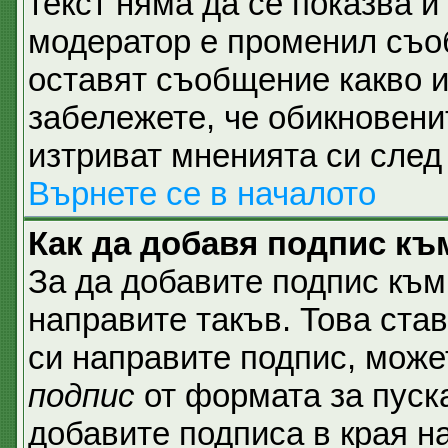
текст няма да се показва и
модератор е променил съо
оставят съобщение какво и
забележете, че обикновени
изтриват мненията си след 
Върнете се в началото
Как да добавя подпис къ
За да добавите подпис към
направите такъв. Това ста
си направите подпис, мож
подпис
от формата за пуск
добавите подписа в края н