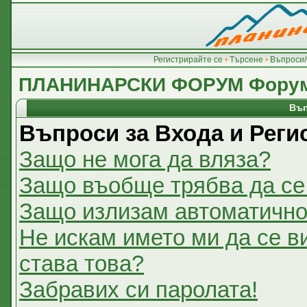
Регистрирайте се
•
Търсене
•
Въпроси/
ПЛАНИНАРСКИ ФОРУМ Фору
Въп
Въпроси за Входа и Реги
Защо не мога да вляза?
Защо въобще трябва да се
Защо излизам автоматичн
Не искам името ми да се в
става това?
Забравих си паролата!