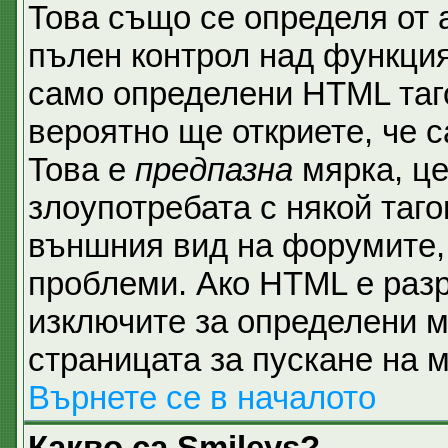
Това също се определя от 
пълен контрол над функция
само определени HTML таго
вероятно ще откриете, че с
Това е
предпазна
мярка, ц
злоупотребата с някой таго
външния вид на форумите, 
проблеми. Ако HTML е разр
изключите за определени м
страницата за пускане на 
Върнете се в началото
Какво са Smileys?