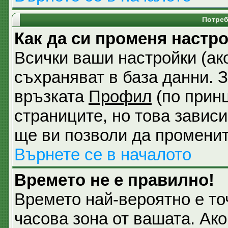
Потреб
Как да си променя настр
Всички ваши настройки (ако
съхраняват в база данни. З
връзката
Профил
(по принц
страниците, но това зависи
ще ви позволи да променит
Върнете се в началото
Времето не е правилно!
Времето най-вероятно е точ
часова зона от вашата. Ак