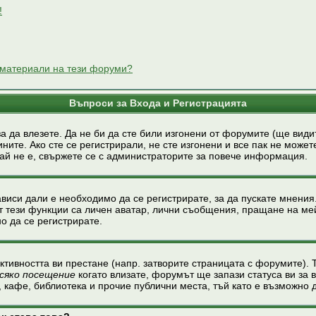
!
и материали на тези форуми?
Въпроси за Входа и Регистрацията
за да влезете. Да не би да сте били изгонени от форумите (ще види
ните. Ако сте се регистрирали, не сте изгонени и все пак не може
чай не е, свържете се с администраторите за повече информация.
виси дали е необходимо да се регистрирате, за да пускате мнения
т тези функции са личен аватар, лични съобщения, пращане на мей
о да се регистрирате.
активността ви престане (напр. затворите страницата с форумите). Т
сяко посещение
когато влизате, форумът ще запази статуса ви за в
, кафе, библиотека и прочие публични места, тъй като е възможно 