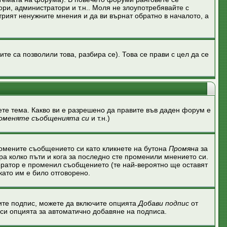
ри, администратори и т.н.. Моля не злоупотребявайте с
трият ненужните мнения и да ви върнат обратно в началото, а
 са позволили това, разбира се). Това се прави с цел да се
ете тема. Какво ви е разрешено да правите във даден форум е
оменяте съобщенията си
и т.н.)
ромените съобщението си като кликнете на бутона
Промяна
за
ира колко пъти и кога за последно сте променили мнението си.
одератор е променил съобщението (те най-вероятно ще оставят
като им е било отговорено.
вите подпис, можете да включите опцията
Добави подпис
от
си опцията за автоматично добавяне на подписа.