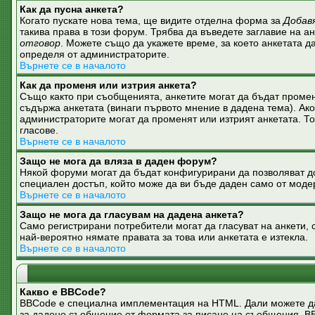
Как да пусна анкета?
Когато пускате нова тема, ще видите отделна форма за
Добав
такива права в този форум. Трябва да въведете заглавие на а
отговор
. Можете също да укажете време, за което анкетата да
определя от администраторите.
Върнете се в началото
Как да променя или изтрия анкета?
Също както при съобщенията, анкетите могат да бъдат промен
съдържа анкетата (винаги първото мнение в дадена тема). Ако
администраторите могат да променят или изтрият анкетата. Т
гласове.
Върнете се в началото
Защо не мога да вляза в даден форум?
Някой форуми могат да бъдат конфигурирани да позволяват дос
специален достъп, който може да ви бъде даден само от моде
Върнете се в началото
Защо не мога да гласувам на дадена анкета?
Само регистрирани потребители могат да гласуват на анкети, с
най-вероятно нямате правата за това или анкетата е изтекла.
Върнете се в началото
Какво е BBCode?
BBCode е специална имплементация на HTML. Дали можете да
за дадено съобщение от формата за писане на съобщения. BBCod