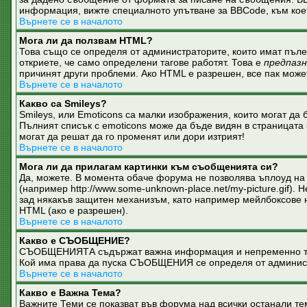
информация, вижте специалното упътване за BBCode, към коет
Върнете се в началото
Мога ли да ползвам HTML?
Това също се определя от администраторите, които имат пъл
откриете, че само определени тагове работят. Това е
предпаз
причинят други проблеми. Ако HTML е разрешен, все пак може
Върнете се в началото
Какво са Smileys?
Smileys, или Emoticons са малки изображения, които могат да б
Пълният списък с emoticons може да бъде видян в страницата 
могат да решат да го променят или дори изтрият!
Върнете се в началото
Мога ли да прилагам картинки към съобщенията си?
Да, можете. В момента обаче форума не позволява ъплоуд на 
(например http://www.some-unknown-place.net/my-picture.gif)
зад някакъв защитен механизъм, като например мейлбоксове на 
HTML (ако е разрешен).
Върнете се в началото
Какво е СЪОБЩЕНИЕ?
СЪОБЩЕНИЯТА съдържат важна информация и непременно трябв
Кой има права да пуска СЪОБЩЕНИЯ се определя от админис
Върнете се в началото
Какво е Важна Тема?
Важните Теми се показват във форума над всички останали 