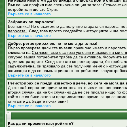
Не искам името ми да се вижда в списъка Кой е онлайн. К
Във вашия профил има специална опция за това:
Скриване на
потребители ще сте Скрит.
Върнете се в началото
Забравих си паролата!
Без паника! Не е възможно да получите старата си парола, но 
паролата!
. След това просто следвайте инструкциите и ще пол
Върнете се в началото
Добре, регистрирах се, но не мога да вляза!
Първо проверете дали сте въвели правилно името и паролата с
кликнали на
Съгласен съм със тези условия и възрастта ми е
сигурно вашия потребител трябва да се активира. Форумите мог
администраторите. След като сте се регистрирали, би трябвал
задължителна, би трябвало да сте получили мейл с инструкции.
активация е да се намали риска от потребители, злоупотребяв
Върнете се в началото
Регистрирах се преди известно време, но сега не мога да 
Двете най-вероятни причини за това са: въвели сте неправилни
втория случай, да не би случайно да не сте писали нищо по 
който не са били активни продължително време, за да се нама
опитайте да бъдете по-активни!
Върнете се в началото
Как да си променя настройките?