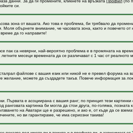
база данни. За да ги промените, кликнете на връзката
Профил
(по п
ойките си.
асова зона от вашата. Ако това е проблема, би трябвало да промен
 Моля обърнете внимание, че часовата зона, както и повечето от 
е време да го направите!
все пак са невярни, най-вероятно проблема е в промяната на време
на летните месеци времената да се различават с 1 час от реалното 
нсталрал файлове с вашия език или никой не е превел форума на 
мате желание, можете да създадете такъв. Повече информация за л
нки. Първата е асоциирана с вашия ранг; по принцип тези картинки
 ранговата картинка би могла да стои друга, по-голяма, позната к
зването на Аватари ще е разрешено, и ако е, от къде да се вземат
чините, но ви гарантираме, че има сериозни такива!
се показва под името ви в темите и в профила ви, в зависимост о