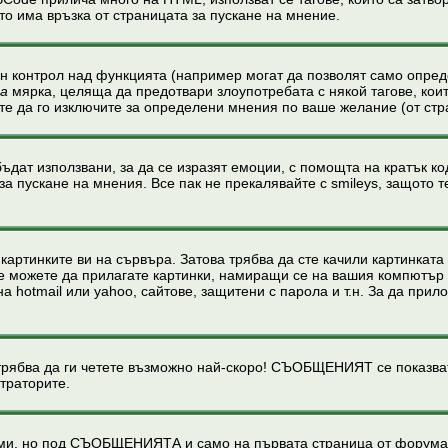
о има връзка от страницата за пускане на мнение.
ен контрол над функцията (например могат да позволят само опре
на
мярка, целяща да предотвари злоупотребата с някой тагове, кои
те да го изключите за определени мнения по ваше желание (от стр
ъдат използвани, за да се изразят емоции, с помощта на кратък код
за пускане на мнения. Все пак не прекалявайте с smileys, защото
картинките ви на сървъра. Затова трябва да сте качили картинкат
. Не можете да прилагате картинки, намиращи се на вашия компютър
hotmail или yahoo, сайтове, защитени с парола и т.н. За да прило
а да ги четете възможно най-скоро! СЪОБЩЕНИЯТ се показват на
траторите.
теми, но под СЪОБЩЕНИЯТА и само на първата страница от форума