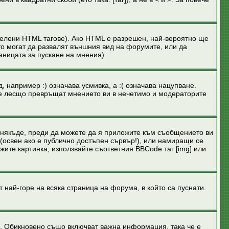
делени HTML тагове). Ако HTML е разрешен, най-вероятно ще
то могат да развалят външния вид на форумите, или да
аницата за пускане на мнения)
, например :) означава усмивка, а :( означава нацупване.
 те лесщо превръщат мнението ви в нечетимо и модераторите
а някъде, преди да можете да я приложите към съобщението ви
 (освен ако е публично достъпен сървър!), или намиращи се
жите картинка, използвайте съответния BBCode таг [img] или
й-горе на всяка страница на форума, в който са пуснати.
. Обикновено също включват важна информация, така че е