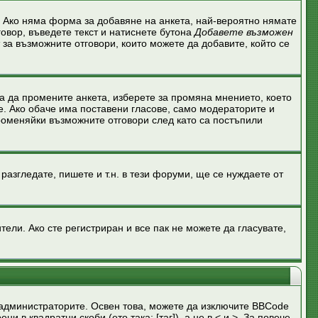
 Ако няма форма за добавяне на анкета, най-вероятно нямате
говор, въведете текст и натиснете бутона
Добавете възможен
 за възможните отговори, които можете да добавите, който се
а да промените анкета, изберете за промяна мнението, което
е. Ако обаче има поставени гласове, само модераторите и
роменяйки възможните отговори след като са постъпили
азгледате, пишете и т.н. в тези форуми, ще се нуждаете от
ели. Ако сте регистриран и все пак не можете да гласувате,
администраторите. Освен това, можете да изключите BBCode
в квадратни скоби (ето така: [таг]), а не в < и >. За повече