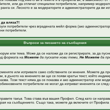
бителя, или да отличат специални потребители, например модерато
ранга си. Лесното е за модераторите и администраторите да ви из
 да вляза?!
ги потребители чрез вградената мейл форма (ако администраторите
мни потребители.
Въпроси за писането на съобщения
форум или тема. Може да се наложи да се регистрирате, за да пусн
под формата на
Можете
да пускате нови теми,
Не Можете
да пр
оменяте или изтривате само собствените си мнения. Можете да п
и, в дъното на мнението ви ще се появи кратък текст, който индик
показва. Този текст няма да се показва и ако администратор или м
бикновените потребители не могат да изтриват мненията си след 
правите такъв. Това става във вашия Профил. След като си напра
края на съобщението. Също така, можете да включите от Профила 