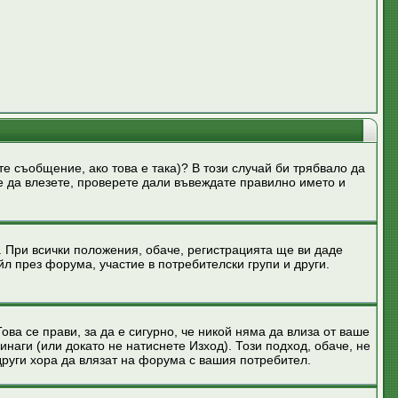
те съобщение, ако това е така)? В този случай би трябвало да
те да влезете, проверете дали въвеждате правилно името и
. При всички положения, обаче, регистрацията ще ви даде
л през форума, участие в потребителски групи и други.
ова се прави, за да е сигурно, че никой няма да влиза от ваше
инаги (или докато не натиснете Изход). Този подход, обаче, не
други хора да влязат на форума с вашия потребител.