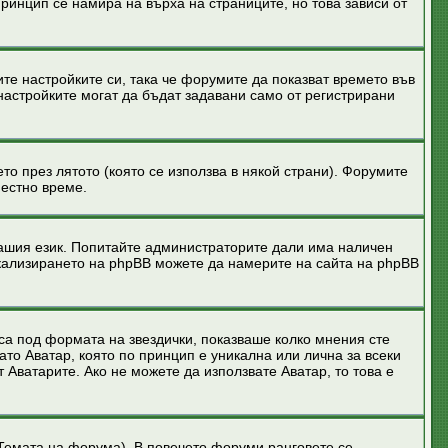
ринцип се намира на върха на страниците, но това зависи от
ите настройките си, така че форумите да показват времето във
настройките могат да бъдат задавани само от регистрирани
то през лятото (която се използва в някой страни). Форумите
местно време.
вашия език. Попитайте администраторите дали има наличен
окализирането на phpBB можете да намерите на сайта на phpBB
 са под формата на звездички, показваше колко мнения сте
ато Аватар, която по принцип е уникална или лична за всеки
 Аватарите. Ако не можете да използвате Аватар, то това е
т Темата на форума). В повечето форуми ранговете се