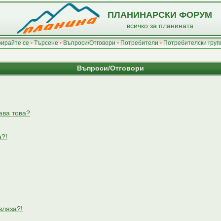
ПЛАНИНАРСКИ ФОРУМ
всичко за планината
рирайте се
•
Търсене
•
Въпроси/Отговори
•
Потребители
•
Потребителски груп
Въпроси/Отговори
ава това?
а?!
вляза?!