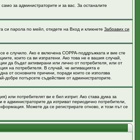
 само за администраторите и за вас. За останалите
та си парола по мейл, отидете на Вход и кликнете
Забравих си
 се е случило. Ако е включена COPPA-поддръжката и вие сте
иите, които са ви изпратени. Ако това не е вашия случай,
ции да бъдат активирани или лично от потребителя, или от
ия на потребителя. В случай, че активацията е
Една от основните причини, поради които се използва
най-добре потърсете съдействие от администраторите.
я) или потребителят ви е бил изтрит. Ако става дума за
и е администраторите да изтриват периодично потребители,
нформация. Можете да се регистрирате отново, и този път се