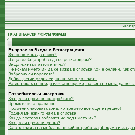
Регист
ПЛАНИНАРСКИ ФОРУМ Форуми
Въпроси за Входа и Регистрацията
Защо не мога да вляза?
Защо въобще трябва да се регистрирам?
Защо излизам автоматично?
Не искам името ми да се вижда в списъка Кой е онлайн. Как ст
Забравих си паролата!
Добре, регистрирах се, но не мога да вляза!
Регистрирах се преди известно време, но сега не мога да вляз
Потребителски настройки
Как да си променя настройките?
Времето не е правилно!
Промених часовата зона, но времето все още е грешно!
Родния ми език го няма в списъка!
Как да поставя изображение под името ми?
Как да си променя ранга?
Когато кликна на мейла на някой потребител, форума иска да 