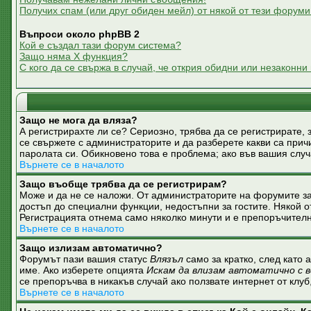
Получих спам (или друг обиден мейл) от някой от тези форуми
Въпроси около phpBB 2
Кой е създал тази форум система?
Защо няма X функция?
С кого да се свържа в случай, че открия обидни или незаконн
Защо не мога да вляза?
А регистрирахте ли се? Сериозно, трябва да се регистрирате, 
се свържете с администраторите и да разберете какви са причи
паролата си. Обикновено това е проблема; ако във вашия слу
Върнете се в началото
Защо въобще трябва да се регистрирам?
Може и да не се наложи. От администраторите на форумите за
достъп до специални функции, недостъпни за гостите. Някой о
Регистрацията отнема само няколко минути и е препоръчителн
Върнете се в началото
Защо излизам автоматично?
Форумът пази вашия статус
Влязъл
само за кратко, след като 
име. Ако изберете опцията
Искам да влизам автоматично с в
се препоръчва в никакъв случай ако ползвате интернет от клуб
Върнете се в началото