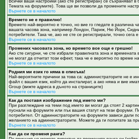
Всички ваши настройки (ако сте регистриран) се съхраняват в 
Темата на форумите). Това ще ви позволи да промените настр
Върнете се в началото
Времето не е правилно!
Времето най-вероятно е точно, но вие го гледате в различна ч
вашата часова зона, например Лондон, Париж, Ню Йорк, Сидни.
потребители. Така че, ако не сте се регистрирали, точно сега 
Върнете се в началото
Промених часовата зона, но времето все още е грешно!
Ако сте сигурни, че сте избрали правилната зона и времената 
не могат да отчитат този ефект, така че е вероятно по време 
Върнете се в началото
Родния ми език го няма в списъка!
Най-вероятните причини за това са: администраторите не е и
файл с вашия език, който да инсталират, а ако няма и вие и
Group (вижте адреса в дъното на страниците)
Върнете се в началото
Как да поставя изображение под името ми?
При разглеждане на теми под името ви могат да стоят 2 карти
пуснали на форумите или пък вашия статут на тези форуми. Под
потребител. От администраторите на форумите зависи дали пол
желанието на администраторите. Можете да ги попитате за при
Върнете се в началото
Как да си променя ранга?
По принцип не можете директно да промените ранга си (който 