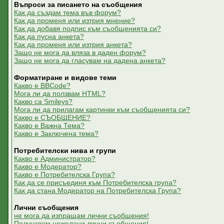
Въпроси за писането на съобщения
Как да създам тема във форум?
Как да променя или изтрия мнение?
Как да добавя подпис към съобщенията си?
Как да пусна анкета?
Как да променя или изтрия анкета?
Защо не мога да вляза в даден форум?
Защо не мога да гласувам на дадена анкета?
Форматиране и видове теми
Какво е BBCode?
Мога ли да ползвам HTML?
Какво са Smileys?
Мога ли да прилагам картинки към съобщенията си?
Какво е СЪОБЩЕНИЕ?
Какво е Важна Тема?
Какво е Заключена тема?
Потребителски нива и групи
Какво е Администратор?
Какво е Модератор?
Какво е Потребителска Група?
Как да се присъединя към Потребителска група?
Как да стана Модератор на Потребителска Група?
Лични съобщения
не мога да изпращам лични съобщения!
Получавам нежелани лични съобщения!