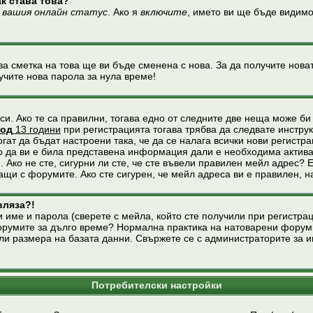
ак става това?
 вашия онлайн статус
. Ако я
включите
, името ви ще бъде видимо
за сметка на това ще ви бъде сменена с нова. За да получите нова
учите нова парола за нула време!
и. Ако те са правилни, тогава едно от следните две неща може би
под
13 години
при регистрацията тогава трябва да следвате инструкц
ат да бъдат настроени така, че да се налага всички нови регистра
о да ви е била представена информация дали е необходима активац
 Ако не сте, сигурни ли сте, че сте въвели правилен мейл адрес? 
ащи с форумите. Ако сте сигурен, че мейл адреса ви е правилен, 
вляза?!
 име и парола (сверете с мейла, който сте получили при регистраци
форумите за дълго време? Нормална практика на натоварени форум
ли размера на базата данни. Свържете се с администраторите за и
Потребителски настройки