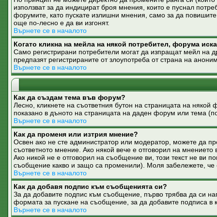
използват за да индицират броя мнения, които е пуснал потре
форумите, като пускате излишни мнения, само за да повишите 
още по-лесно е да ви изгонят.
Върнете се в началото
Когато кликна на мейла на някой потребител, форума иска
Само регистрирани потребители могат да изпращат мейл на дру
предпазят регистрираните от злоупотреба от страна на анони
Върнете се в началото
Как да създам тема във форум?
Лесно, кликнете на съответния бутон на страницата на някой 
показано в дъното на страницата на даден форум или тема (
Върнете се в началото
Как да променя или изтрия мнение?
Освен ако не сте администратор или модератор, можете да пр
съответното мнение. Ако някой вече е отговорил на мнението в
Ако никой не е отговорил на съобщение ви, този текст не ви 
съобщение какво и защо са променили). Моля забележете, че о
Върнете се в началото
Как да добавя подпис към съобщенията си?
За да добавите подпис към съобщение, първо трябва да си на
формата за пускане на съобщение, за да добавите подписа в 
Върнете се в началото