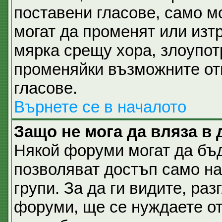
поставени гласове, само м
могат да променят или изтр
мярка срещу хора, злоупот
променяйки възможните отг
гласове.
Върнете се в началото
Защо не мога да вляза в
Някой форуми могат да бъ
позволяват достъп само н
групи. За да ги видите, разг
форуми, ще се нуждаете от