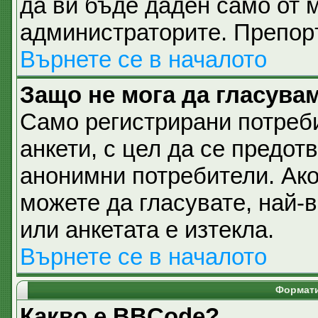
да ви бъде даден само от 
администраторите. Препоръ
Върнете се в началото
Защо не мога да гласувам
Само регистрирани потреби
анкети, с цел да се предот
анонимни потребители. Ако 
можете да гласувате, най-
или анкетата е изтекла.
Върнете се в началото
Формати
Какво е BBCode?