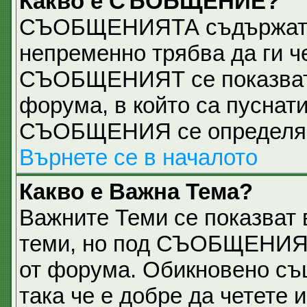
Какво е СЪОБЩЕНИЕ?
СЪОБЩЕНИЯТА съдържат 
непременно трябва да ги ч
СЪОБЩЕНИЯТ се показват н
форума, в който са пуснати
СЪОБЩЕНИЯ се определя о
Върнете се в началото
Какво е Важна Тема?
Важните Теми се показват 
теми, но под СЪОБЩЕНИЯТ
от форума. Обикновено съ
така че е добре да четете и