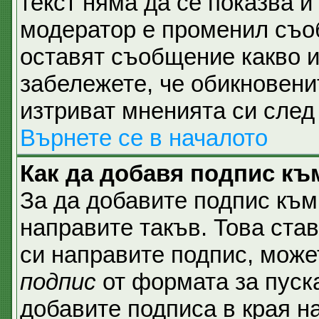
текст няма да се показва и
модератор е променил съо
оставят съобщение какво и
забележете, че обикновени
изтриват мненията си след 
Върнете се в началото
Как да добавя подпис къ
За да добавите подпис към
направите такъв. Това ста
си направите подпис, мож
подпис
от формата за пуск
добавите подписа в края н