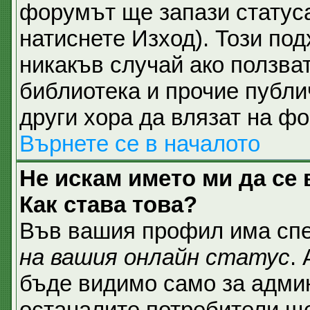
форумът ще запази статуса
натиснете Изход). Този под
никакъв случай ако ползват
библиотека и прочие публи
други хора да влязат на ф
Върнете се в началото
Не искам името ми да се 
Как става това?
Във вашия профил има спе
на вашия онлайн статус
.
бъде видимо само за админ
останалите потребители ще