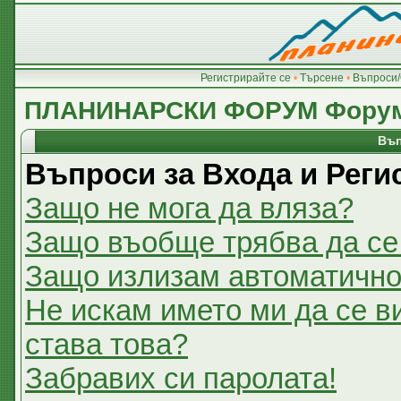
Регистрирайте се
•
Търсене
•
Въпроси/
ПЛАНИНАРСКИ ФОРУМ Фору
Въп
Въпроси за Входа и Реги
Защо не мога да вляза?
Защо въобще трябва да се
Защо излизам автоматичн
Не искам името ми да се в
става това?
Забравих си паролата!