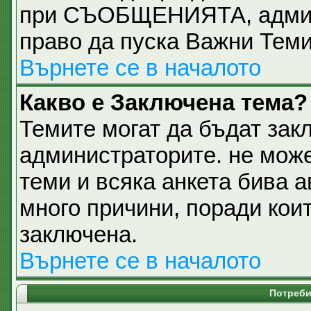
при СЪОБЩЕНИЯТА, админи
право да пуска Важни Тем
Върнете се в началото
Какво е Заключена тема?
Темите могат да бъдат зак
администраторите. не може
теми и всяка анкета бива 
много причини, поради кои
заключена.
Върнете се в началото
Потреби