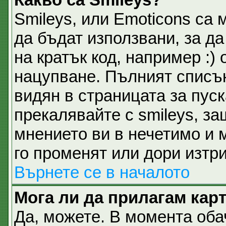
Smileys, или Emoticons са 
да бъдат използвани, за д
на кратък код, например :) 
нацупване. Пълният списък
видян в страницата за пуск
прекалявайте с smileys, з
мнението ви в нечетимо и 
го променят или дори изтри
Върнете се в началото
Мога ли да прилагам кар
Да, можете. В момента об