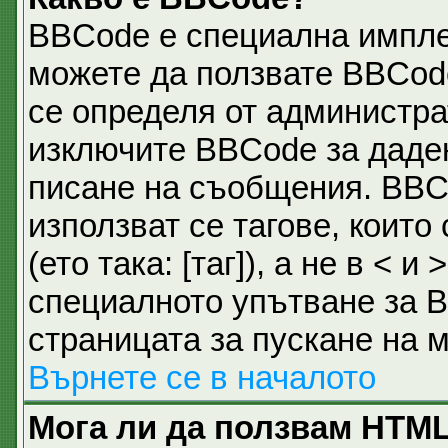
BBCode е специална импл
можете да ползвате BBCod
се определя от администра
изключите BBCode за даде
писане на съобщения. BBC
използват се тагове, които
(ето така: [таг]), а не в <
специалното упътване за B
страницата за пускане на 
Върнете се в началото
Мога ли да ползвам HTM