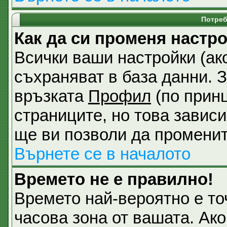
Потреб
Как да си променя настр
Всички ваши настройки (ако
съхраняват в база данни. З
връзката
Профил
(по принц
страниците, но това зависи
ще ви позволи да променит
Върнете се в началото
Времето не е правилно!
Времето най-вероятно е точ
часова зона от вашата. Ак