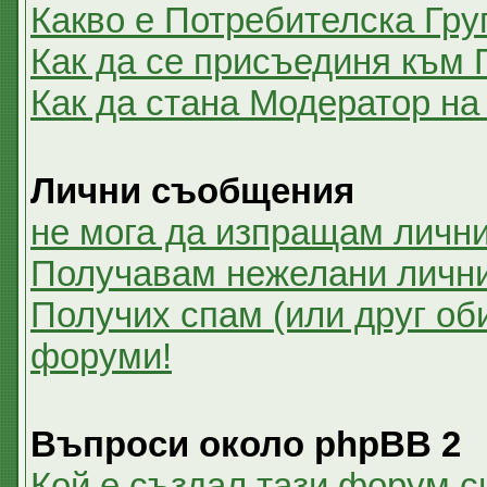
Какво е Потребителска Гру
Как да се присъединя към 
Как да стана Модератор на
Лични съобщения
не мога да изпращам личн
Получавам нежелани личн
Получих спам (или друг оби
форуми!
Въпроси около phpBB 2
Кой е създал тази форум 