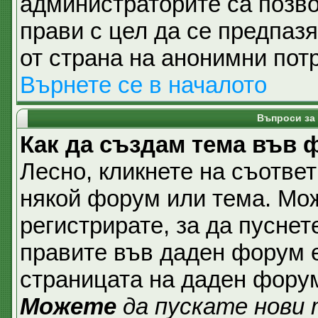
администраторите са позвол
прави с цел да се предпаз
от страна на анонимни пот
Върнете се в началото
Въпроси за
Как да създам тема във
Лесно, кликнете на съответ
някой форум или тема. Мож
регистрирате, за да пуснет
правите във даден форум е
страницата на даден фору
Можете
да пускате нови