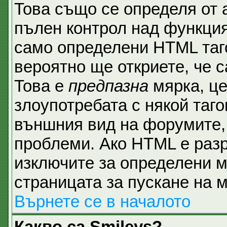
Това също се определя от 
пълен контрол над функция
само определени HTML таго
вероятно ще откриете, че с
Това е
предпазна
мярка, ц
злоупотребата с някой таго
външния вид на форумите, 
проблеми. Ако HTML е разр
изключите за определени м
страницата за пускане на 
Върнете се в началото
Какво са Smileys?