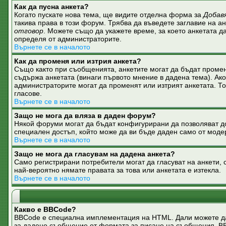
Как да пусна анкета?
Когато пускате нова тема, ще видите отделна форма за
Добав
такива права в този форум. Трябва да въведете заглавие на а
отговор
. Можете също да укажете време, за което анкетата да
определя от администраторите.
Върнете се в началото
Как да променя или изтрия анкета?
Също както при съобщенията, анкетите могат да бъдат промен
съдържа анкетата (винаги първото мнение в дадена тема). Ако
администраторите могат да променят или изтрият анкетата. Т
гласове.
Върнете се в началото
Защо не мога да вляза в даден форум?
Някой форуми могат да бъдат конфигурирани да позволяват дос
специален достъп, който може да ви бъде даден само от моде
Върнете се в началото
Защо не мога да гласувам на дадена анкета?
Само регистрирани потребители могат да гласуват на анкети, с
най-вероятно нямате правата за това или анкетата е изтекла.
Върнете се в началото
Какво е BBCode?
BBCode е специална имплементация на HTML. Дали можете да
за дадено съобщение от формата за писане на съобщения. BBCod