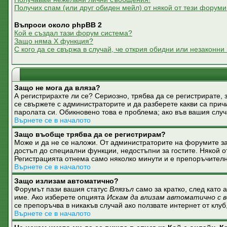
Получих спам (или друг обиден мейл) от някой от тези форуми
Въпроси около phpBB 2
Кой е създал тази форум система?
Защо няма X функция?
С кого да се свържа в случай, че открия обидни или незаконн
Защо не мога да вляза?
А регистрирахте ли се? Сериозно, трябва да се регистрирате, 
се свържете с администраторите и да разберете какви са причи
паролата си. Обикновено това е проблема; ако във вашия слу
Върнете се в началото
Защо въобще трябва да се регистрирам?
Може и да не се наложи. От администраторите на форумите за
достъп до специални функции, недостъпни за гостите. Някой о
Регистрацията отнема само няколко минути и е препоръчителн
Върнете се в началото
Защо излизам автоматично?
Форумът пази вашия статус
Влязъл
само за кратко, след като 
име. Ако изберете опцията
Искам да влизам автоматично с в
се препоръчва в никакъв случай ако ползвате интернет от клуб
Върнете се в началото