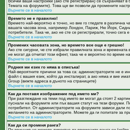
Всички ваши настройки (ако сте регистриран) се съхраняват в 
Темата на форумите). Това ще ви позволи да промените настр
Върнете се в началото
Времето не е правилно!
Времето най-вероятно е точно, но вие го гледате в различна ч
вашата часова зона, например Лондон, Париж, Ню Йорк, Сидни.
потребители. Така че, ако не сте се регистрирали, точно сега 
Върнете се в началото
Промених часовата зона, но времето все още е грешно!
Ако сте сигурни, че сте избрали правилната зона и времената 
не могат да отчитат този ефект, така че е вероятно по време 
Върнете се в началото
Родния ми език го няма в списъка!
Най-вероятните причини за това са: администраторите не е и
файл с вашия език, който да инсталират, а ако няма и вие и
Group (вижте адреса в дъното на страниците)
Върнете се в началото
Как да поставя изображение под името ми?
При разглеждане на теми под името ви могат да стоят 2 карти
пуснали на форумите или пък вашия статут на тези форуми. Под
потребител. От администраторите на форумите зависи дали пол
желанието на администраторите. Можете да ги попитате за при
Върнете се в началото
Как да си променя ранга?
По принцип не можете директно да промените ранга си (който 