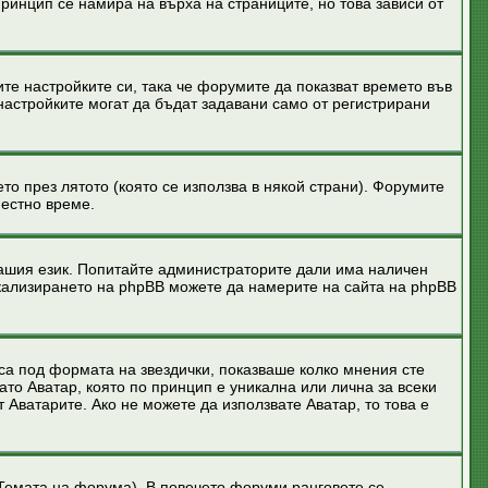
ринцип се намира на върха на страниците, но това зависи от
ите настройките си, така че форумите да показват времето във
настройките могат да бъдат задавани само от регистрирани
то през лятото (която се използва в някой страни). Форумите
местно време.
вашия език. Попитайте администраторите дали има наличен
окализирането на phpBB можете да намерите на сайта на phpBB
 са под формата на звездички, показваше колко мнения сте
ато Аватар, която по принцип е уникална или лична за всеки
 Аватарите. Ако не можете да използвате Аватар, то това е
т Темата на форума). В повечето форуми ранговете се