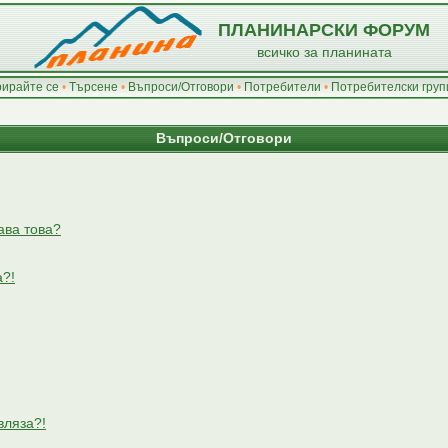
ПЛАНИНАРСКИ ФОРУМ
всичко за планината
рирайте се
•
Търсене
•
Въпроси/Отговори
•
Потребители
•
Потребителски груп
Въпроси/Отговори
ава това?
а?!
вляза?!