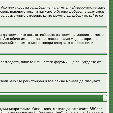
 Ако няма форма за добавяне на анкета, най-вероятно нямате
говор, въведете текст и натиснете бутона
Добавете възможен
 за възможните отговори, които можете да добавите, който се
а да промените анкета, изберете за промяна мнението, което
е. Ако обаче има поставени гласове, само модераторите и
роменяйки възможните отговори след като са постъпили
азгледате, пишете и т.н. в тези форуми, ще се нуждаете от
ели. Ако сте регистриран и все пак не можете да гласувате,
администраторите. Освен това, можете да изключите BBCode
в квадратни скоби (ето така: [таг]), а не в < и >. За повече