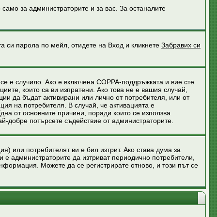
 само за администраторите и за вас. За останалите
та си парола по мейл, отидете на Вход и кликнете
Забравих си
 се е случило. Ако е включена COPPA-поддръжката и вие сте
иите, които са ви изпратени. Ако това не е вашия случай,
ции да бъдат активирани или лично от потребителя, или от
ия на потребителя. В случай, че активацията е
Една от основните причини, поради които се използва
най-добре потърсете съдействие от администраторите.
я) или потребителят ви е бил изтрит. Ако става дума за
и е администраторите да изтриват периодично потребители,
нформация. Можете да се регистрирате отново, и този път се