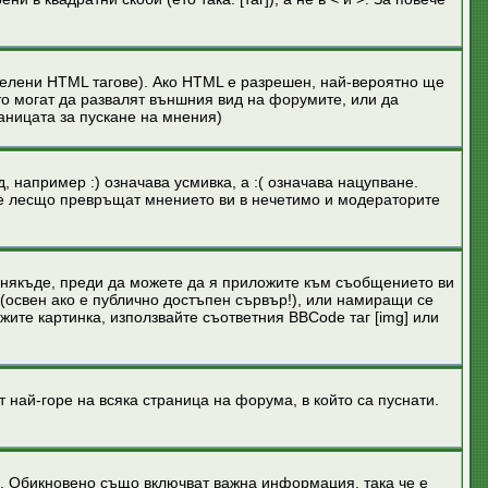
делени HTML тагове). Ако HTML е разрешен, най-вероятно ще
то могат да развалят външния вид на форумите, или да
аницата за пускане на мнения)
, например :) означава усмивка, а :( означава нацупване.
 те лесщо превръщат мнението ви в нечетимо и модераторите
а някъде, преди да можете да я приложите към съобщението ви
 (освен ако е публично достъпен сървър!), или намиращи се
жите картинка, използвайте съответния BBCode таг [img] или
й-горе на всяка страница на форума, в който са пуснати.
. Обикновено също включват важна информация, така че е