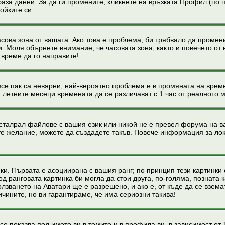
база данни. За да ги промените, кликнете на връзката
Профил
(по п
ойките си.
асова зона от вашата. Ако това е проблема, би трябвало да промен
 Моля обърнете внимание, че часовата зона, както и повечето от 
е време да го направите!
все пак са невярни, най-вероятно проблема е в промяната на време
на летните месеци времената да се различават с 1 час от реалното 
нсталрал файлове с вашия език или никой не е превел форума на 
мате желание, можете да създадете такъв. Повече информация за л
нки. Първата е асоциирана с вашия ранг; по принцип тези картинки
 ранговата картинка би могла да стои друга, по-голяма, позната к
зването на Аватари ще е разрешено, и ако е, от къде да се вземат
чините, но ви гарантираме, че има сериозни такива!
се показва под името ви в темите и в профила ви, в зависимост о