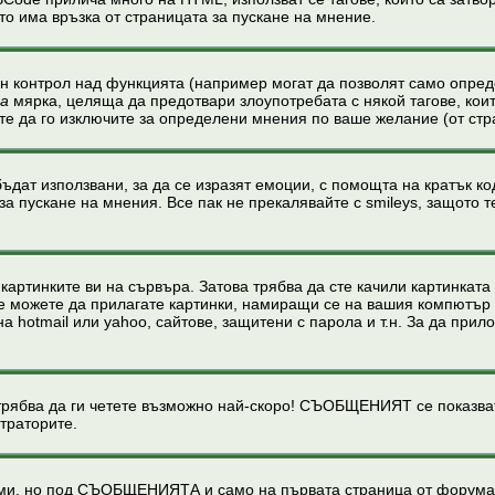
о има връзка от страницата за пускане на мнение.
ен контрол над функцията (например могат да позволят само опре
на
мярка, целяща да предотвари злоупотребата с някой тагове, кои
те да го изключите за определени мнения по ваше желание (от стр
ъдат използвани, за да се изразят емоции, с помощта на кратък код
за пускане на мнения. Все пак не прекалявайте с smileys, защото
картинките ви на сървъра. Затова трябва да сте качили картинкат
. Не можете да прилагате картинки, намиращи се на вашия компютър
hotmail или yahoo, сайтове, защитени с парола и т.н. За да прило
а да ги четете възможно най-скоро! СЪОБЩЕНИЯТ се показват на
траторите.
теми, но под СЪОБЩЕНИЯТА и само на първата страница от форума