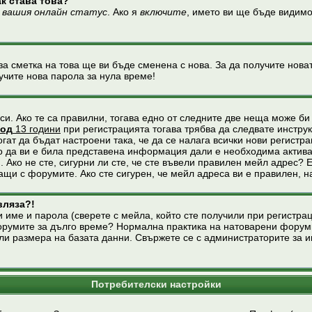
ак става това?
 вашия онлайн статус
. Ако я
включите
, името ви ще бъде видимо
за сметка на това ще ви бъде сменена с нова. За да получите нова
учите нова парола за нула време!
и. Ако те са правилни, тогава едно от следните две неща може би
под
13 години
при регистрацията тогава трябва да следвате инструкц
ат да бъдат настроени така, че да се налага всички нови регистра
о да ви е била представена информация дали е необходима активац
 Ако не сте, сигурни ли сте, че сте въвели правилен мейл адрес? 
ащи с форумите. Ако сте сигурен, че мейл адреса ви е правилен, 
вляза?!
 име и парола (сверете с мейла, който сте получили при регистраци
форумите за дълго време? Нормална практика на натоварени форум
ли размера на базата данни. Свържете се с администраторите за и
Потребителски настройки