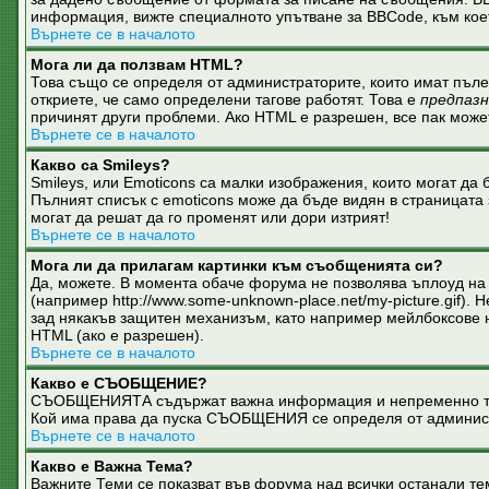
информация, вижте специалното упътване за BBCode, към коет
Върнете се в началото
Мога ли да ползвам HTML?
Това също се определя от администраторите, които имат пъл
откриете, че само определени тагове работят. Това е
предпаз
причинят други проблеми. Ако HTML е разрешен, все пак може
Върнете се в началото
Какво са Smileys?
Smileys, или Emoticons са малки изображения, които могат да б
Пълният списък с emoticons може да бъде видян в страницата 
могат да решат да го променят или дори изтрият!
Върнете се в началото
Мога ли да прилагам картинки към съобщенията си?
Да, можете. В момента обаче форума не позволява ъплоуд на 
(например http://www.some-unknown-place.net/my-picture.gif)
зад някакъв защитен механизъм, като например мейлбоксове на 
HTML (ако е разрешен).
Върнете се в началото
Какво е СЪОБЩЕНИЕ?
СЪОБЩЕНИЯТА съдържат важна информация и непременно трябв
Кой има права да пуска СЪОБЩЕНИЯ се определя от админис
Върнете се в началото
Какво е Важна Тема?
Важните Теми се показват във форума над всички останали 