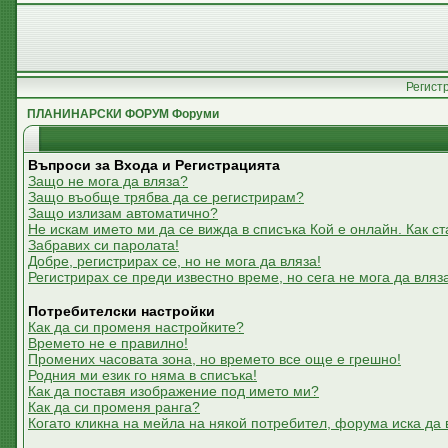
Регист
ПЛАНИНАРСКИ ФОРУМ Форуми
Въпроси за Входа и Регистрацията
Защо не мога да вляза?
Защо въобще трябва да се регистрирам?
Защо излизам автоматично?
Не искам името ми да се вижда в списъка Кой е онлайн. Как ст
Забравих си паролата!
Добре, регистрирах се, но не мога да вляза!
Регистрирах се преди известно време, но сега не мога да вляз
Потребителски настройки
Как да си променя настройките?
Времето не е правилно!
Промених часовата зона, но времето все още е грешно!
Родния ми език го няма в списъка!
Как да поставя изображение под името ми?
Как да си променя ранга?
Когато кликна на мейла на някой потребител, форума иска да 