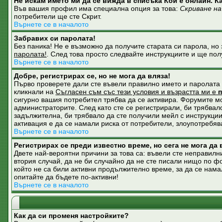
Не искам името ми да се вижда в списъка Кой е онлайн. К
Във вашия профил има специална опция за това:
Скриване на
потребители ще сте Скрит.
Върнете се в началото
Забравих си паролата!
Без паника! Не е възможно да получите старата си парола, но 
паролата!
. След това просто следвайте инструкциите и ще пол
Върнете се в началото
Добре, регистрирах се, но не мога да вляза!
Първо проверете дали сте въвели правилно името и паролата с
кликнали на
Съгласен съм със тези условия и възрастта ми е
сигурно вашия потребител трябва да се активира. Форумите мог
администраторите. След като сте се регистрирали, би трябвал
задължителна, би трябвало да сте получили мейл с инструкции.
активация е да се намали риска от потребители, злоупотребяв
Върнете се в началото
Регистрирах се преди известно време, но сега не мога да 
Двете най-вероятни причини за това са: въвели сте неправилни
втория случай, да не би случайно да не сте писали нищо по 
който не са били активни продължително време, за да се нама
опитайте да бъдете по-активни!
Върнете се в началото
Как да си променя настройките?