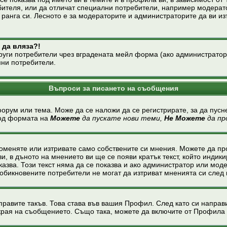
бителя, или да отличат специални потребители, например модерато
ранга си. Лесното е за модераторите и администраторите да ви из
 да вляза?!
ги потребители чрез вградената мейл форма (ако администраторите
мни потребители.
Въпроси за писането на съобщения
форум или тема. Може да се наложи да се регистрирате, за да пусн
под формата на
Можете
да пускате нови теми,
Не Можете
да пр
оменяте или изтривате само собствените си мнения. Можете да п
и, в дъното на мнението ви ще се появи кратък текст, който индик
показва. Този текст няма да се показва и ако администратор или м
бикновените потребители не могат да изтриват мненията си след 
правите такъв. Това става във вашия Профил. След като си напра
края на съобщението. Също така, можете да включите от Профила 