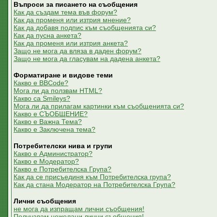
Въпроси за писането на съобщения
Как да създам тема във форум?
Как да променя или изтрия мнение?
Как да добавя подпис към съобщенията си?
Как да пусна анкета?
Как да променя или изтрия анкета?
Защо не мога да вляза в даден форум?
Защо не мога да гласувам на дадена анкета?
Форматиране и видове теми
Какво е BBCode?
Мога ли да ползвам HTML?
Какво са Smileys?
Мога ли да прилагам картинки към съобщенията си?
Какво е СЪОБЩЕНИЕ?
Какво е Важна Тема?
Какво е Заключена тема?
Потребителски нива и групи
Какво е Администратор?
Какво е Модератор?
Какво е Потребителска Група?
Как да се присъединя към Потребителска група?
Как да стана Модератор на Потребителска Група?
Лични съобщения
не мога да изпращам лични съобщения!
Получавам нежелани лични съобщения!