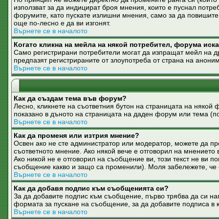
използват за да индицират броя мнения, които е пуснал потре
форумите, като пускате излишни мнения, само за да повишите 
още по-лесно е да ви изгонят.
Върнете се в началото
Когато кликна на мейла на някой потребител, форума иска
Само регистрирани потребители могат да изпращат мейл на дру
предпазят регистрираните от злоупотреба от страна на анони
Върнете се в началото
Как да създам тема във форум?
Лесно, кликнете на съответния бутон на страницата на някой 
показано в дъното на страницата на даден форум или тема (
Върнете се в началото
Как да променя или изтрия мнение?
Освен ако не сте администратор или модератор, можете да пр
съответното мнение. Ако някой вече е отговорил на мнението в
Ако никой не е отговорил на съобщение ви, този текст не ви 
съобщение какво и защо са променили). Моля забележете, че о
Върнете се в началото
Как да добавя подпис към съобщенията си?
За да добавите подпис към съобщение, първо трябва да си на
формата за пускане на съобщение, за да добавите подписа в 
Върнете се в началото