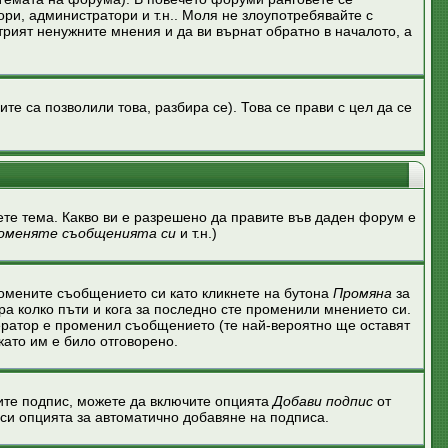
ри, администратори и т.н.. Моля не злоупотребявайте с
трият ненужните мнения и да ви върнат обратно в началото, а
 са позволили това, разбира се). Това се прави с цел да се
ете тема. Какво ви е разрешено да правите във даден форум е
оменяте съобщенията си
и т.н.)
ромените съобщението си като кликнете на бутона
Промяна
за
ира колко пъти и кога за последно сте променили мнението си.
одератор е променил съобщението (те най-вероятно ще оставят
като им е било отговорено.
вите подпис, можете да включите опцията
Добави подпис
от
си опцията за автоматично добавяне на подписа.