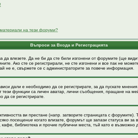
!
и материали на тези форуми?
Въпроси за Входа и Регистрацията
за да влезете. Да не би да сте били изгонени от форумите (ще види
ните. Ако сте се регистрирали, не сте изгонени и все пак не може
чай не е, свържете се с администраторите за повече информация.
виси дали е необходимо да се регистрирате, за да пускате мнения
т тези функции са личен аватар, лични съобщения, пращане на мей
о да се регистрирате.
активността ви престане (напр. затворите страницата с форумите). Т
сяко посещение
когато влизате, форумът ще запази статуса ви за в
, кафе, библиотека и прочие публични места, тъй като е възможно 