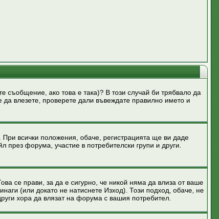
те съобщение, ако това е така)? В този случай би трябвало да
те да влезете, проверете дали въвеждате правилно името и
. При всички положения, обаче, регистрацията ще ви даде
л през форума, участие в потребителски групи и други.
ова се прави, за да е сигурно, че никой няма да влиза от ваше
инаги (или докато не натиснете Изход). Този подход, обаче, не
други хора да влязат на форума с вашия потребител.