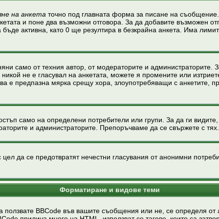
яне на анкета
точно под главната форма за писане на съобщение.
нкетата и поне два възможни отговора. За да добавите възможен от
 бъде активна, като 0 ще резултира в безкрайна анкета. Има лимит
яни само от техния автор, от модераторите и администраторите. З
 никой не е гласувал на анкетата, можете я промените или изтриет
ова е предпазна мярка срещу хора, злоупотребяващи с анкетите, п
тъп само на определени потребители или групи. За да ги видите, р
раторите и администраторите. Препоръчваме да се свържете с тях.
 цел да се предотвратят нечестни гласувания от анонимни потребит
Форматиране и видове теми
 ползвате BBCode във вашите съобщения или не, се определя от 
e прилича много на HTML, използват се тагове, които са затворени 